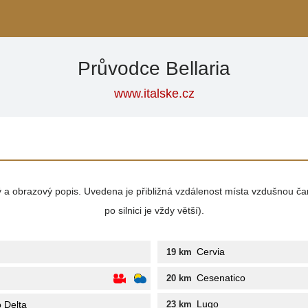
Průvodce Bellaria
www.italske.cz
vý a obrazový popis. Uvedena je přibližná vzdálenost místa vzdušnou ča
po silnici je vždy větší).
Cervia
19 km
Cesenatico
20 km
Lugo
 Delta
23 km