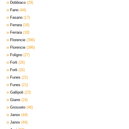
Dobbiaco
29
Fano
44
Fasano
17
Ferrara
18
Ferrara
18
Florencie
396
Florencie
396
Foligno
27
Forli
26
Forli
26
Funes
21
Funes
21
Gallipoli
23
Giarre
24
Grosseto
46
Janov
44
Janov
44