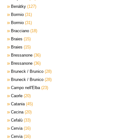
Benátky
127
Bormio
31
Bormio
31
Bracciano
18
Braies
15
Braies
15
Bressanone
36
Bressanone
36
Bruneck / Brunico
28
Bruneck / Brunico
28
Campo nell'Elba
23
Caorle
20
Catania
45
Cecina
20
Cefalù
33
Cervia
16
Cervia
16