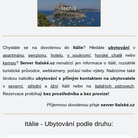
Ischia
Chystáte se na dovolenou do
Itálie
? Hledáte
ubytování
v
apartmánu
,
penzionu
,
hotelu
,
v soukromí
,
horské chatě
nebo
kempu
?
Server Italské.cz
nenabízí jen informace o Itálii, rozsáhlé
turistické průvodce, webkamery, počasí nebo výlety. Nabízíme také
širokou nabídku
ubytování s přímým kontaktem na ubytovatele
v
severní
,
střední
a
jižní
Itálii nebo na
italských ostrovech
.
Rezervace probíhají
bez prostředníka a bez provize!
Příjemnou dovolenou přeje
server Italské.cz
Itálie - Ubytování podle druhu: