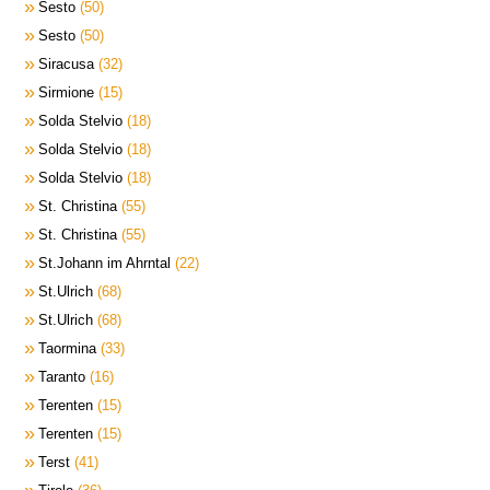
Sesto
50
Sesto
50
Siracusa
32
Sirmione
15
Solda Stelvio
18
Solda Stelvio
18
Solda Stelvio
18
St. Christina
55
St. Christina
55
St.Johann im Ahrntal
22
St.Ulrich
68
St.Ulrich
68
Taormina
33
Taranto
16
Terenten
15
Terenten
15
Terst
41