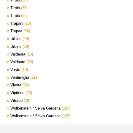
Tirolo
36
Tirolo
36
Tirolo
36
Trapani
28
Tropea
54
Urbino
19
Urbino
19
Valdaora
28
Valdaora
28
Vasto
19
Ventimiglia
21
Vieste
36
Vipiteno
20
Viterbo
29
Wolkenstein / Selva Gardena
193
Wolkenstein / Selva Gardena
193