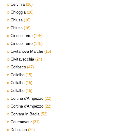
Cervinia
16
Chioggia
16
Chiusa
16
Chiusa
16
Cinque Terre
175
Cinque Terre
175
Civitanova Marche
16
Civitavecchia
24
Colfosco
47
Collalbo
15
Collalbo
15
Collalbo
15
Cortina d'Ampezzo
22
Cortina d'Ampezzo
22
Corvara in Badia
52
Courmayeur
31
Dobbiaco
29