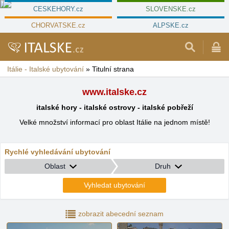
CESKEHORY.cz
SLOVENSKE.cz
CHORVATSKE.cz
ALPSKE.cz
Itálie - Italské ubytování
»
Titulní strana
www.italske.cz
italské hory - italské ostrovy - italské pobřeží
Velké množství informací pro oblast Itálie na jednom místě!
Rychlé vyhledávání ubytování
Oblast
Druh
Vyhledat ubytování
zobrazit abecední seznam