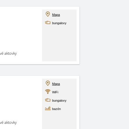
Mapa
bungalovy
své aktovky
Mapa
WiFi
bungalovy
bazén
své aktovky