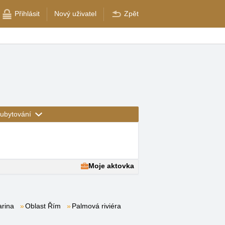
Přihlásit
Nový uživatel
Zpět
ubytování
Moje aktovka
arina
Oblast Řím
Palmová riviéra