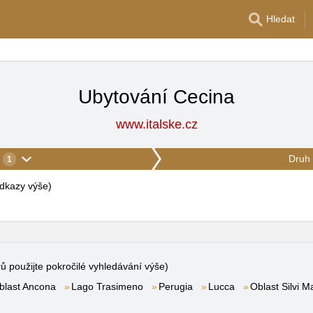
Hledat
Ubytování Cecina
www.italske.cz
Druh 
1
 odkazy výše
)
rů použijte pokročilé vyhledávání výše)
blast Ancona
Lago Trasimeno
Perugia
Lucca
Oblast Silvi M