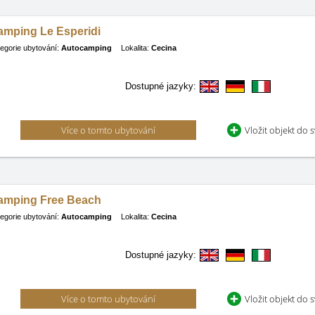
amping Le Esperidi
egorie ubytování:
Autocamping
Lokalita:
Cecina
Dostupné jazyky:
Více o tomto ubytování
Vložit objekt do 
amping Free Beach
egorie ubytování:
Autocamping
Lokalita:
Cecina
Dostupné jazyky:
Více o tomto ubytování
Vložit objekt do 