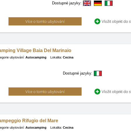
Dostupné jazyky:
Více o tomto ubytování
Vložit objekt do 
mping Village Baia Del Marinaio
egorie ubytování:
Autocamping
Lokalita:
Cecina
Dostupné jazyky:
Více o tomto ubytování
Vložit objekt do 
ampeggio Rifugio del Mare
egorie ubytování:
Autocamping
Lokalita:
Cecina