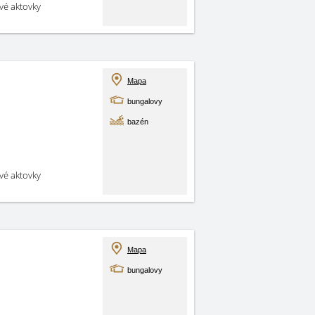
své aktovky
Mapa
bungalovy
bazén
své aktovky
Mapa
bungalovy