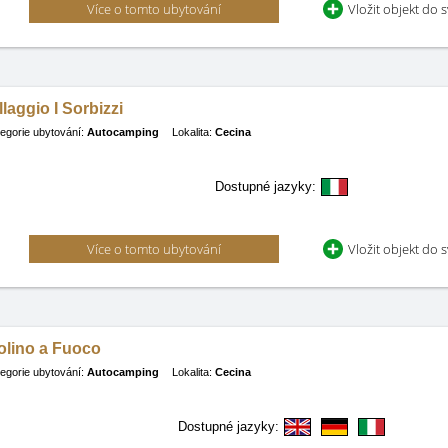
Více o tomto ubytování
Vložit objekt do 
llaggio I Sorbizzi
egorie ubytování:
Autocamping
Lokalita:
Cecina
Dostupné jazyky:
Více o tomto ubytování
Vložit objekt do 
olino a Fuoco
egorie ubytování:
Autocamping
Lokalita:
Cecina
Dostupné jazyky: