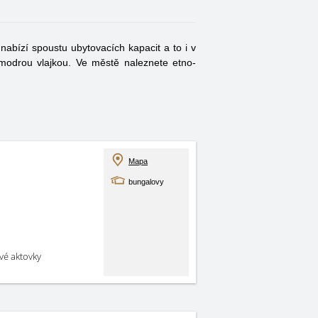
nabízí spoustu ubytovacích kapacit a to i v
 modrou vlajkou. Ve městě naleznete etno-
Mapa
bungalovy
své aktovky