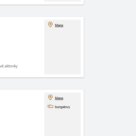
Mapa
své aktovky
Mapa
bungalovy