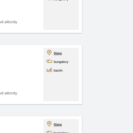
své aktovky
Mapa
bungalovy
bazén
své aktovky
Mapa