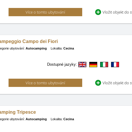
Více o tomto ubytování
Vložit objekt do 
ampeggio Campo dei Fiori
egorie ubytování:
Autocamping
Lokalita:
Cecina
Dostupné jazyky:
Více o tomto ubytování
Vložit objekt do 
amping Tripesce
egorie ubytování:
Autocamping
Lokalita:
Cecina