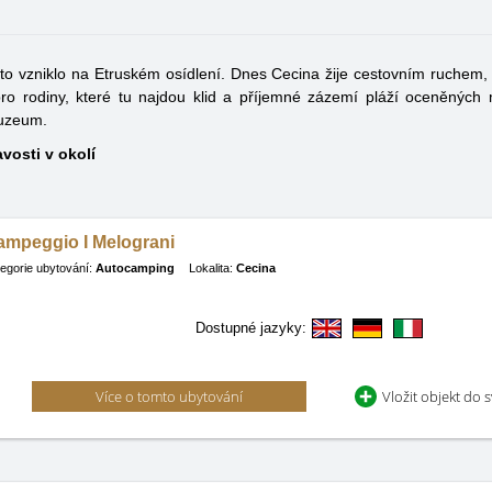
to vzniklo na Etruském osídlení. Dnes Cecina žije cestovním ruchem, 
ro rodiny, které tu najdou klid a příjemné zázemí pláží oceněných
muzeum.
vosti v okolí
ampeggio I Melograni
egorie ubytování:
Autocamping
Lokalita:
Cecina
Dostupné jazyky:
Více o tomto ubytování
Vložit objekt do 