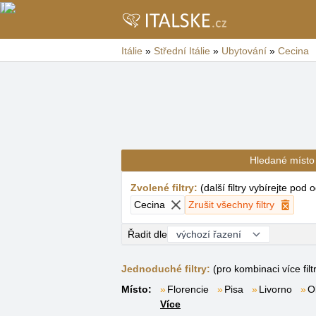
Itálie
»
Střední Itálie
»
Ubytování
»
Cecina
Hledané místo
Zvolené filtry
:
(
další filtry vybírejte pod
Cecina
Zrušit všechny filtry
Řadit dle
Jednoduché filtry:
(pro kombinaci více filt
Místo:
Florencie
Pisa
Livorno
O
Více