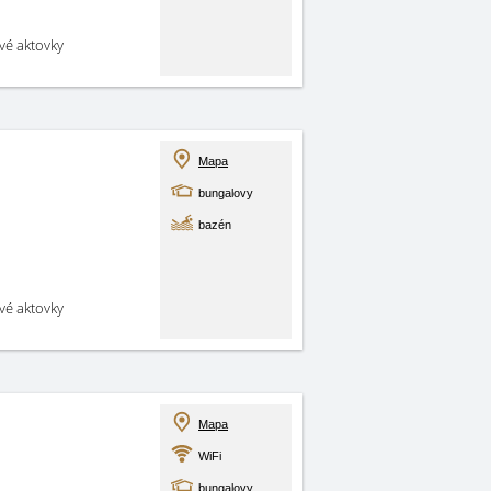
své aktovky
Mapa
bungalovy
bazén
své aktovky
Mapa
WiFi
bungalovy