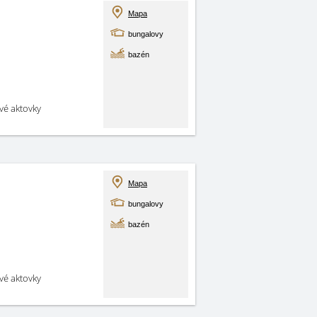
Mapa
bungalovy
bazén
své aktovky
Mapa
bungalovy
bazén
své aktovky