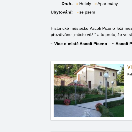
Druh:
Hotely
Apartmány
Ubytování:
se psem
Historické městečko Ascoli Piceno leží me
přezdíváno „město věží“ a to proto, že ve s
Více o místě Ascoli Piceno
Ascoli P
Vi
Kat