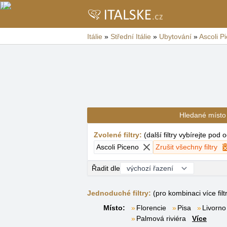
Itálie
»
Střední Itálie
»
Ubytování
»
Ascoli P
Hledané místo
Zvolené filtry
:
(
další filtry vybírejte pod
Ascoli Piceno
Zrušit všechny filtry
Řadit dle
Jednoduché filtry:
(pro kombinaci více filt
Místo:
Florencie
Pisa
Livorno
Palmová riviéra
Více