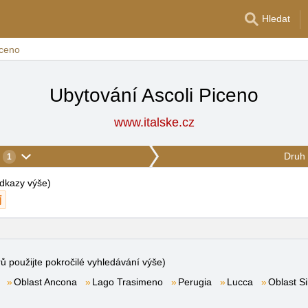
Hledat
iceno
Ubytování Ascoli Piceno
www.italske.cz
Druh 
1
 odkazy výše
)
rů použijte pokročilé vyhledávání výše)
Oblast Ancona
Lago Trasimeno
Perugia
Lucca
Oblast Si