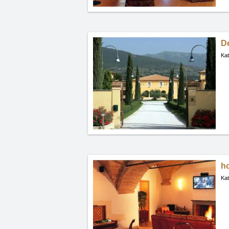
De
Kat
ho
Kat