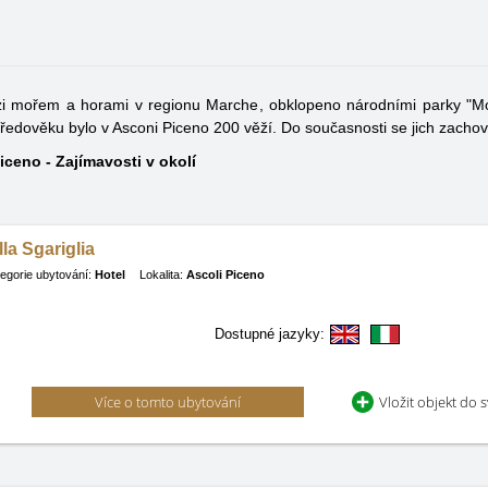
zi mořem a horami v regionu Marche, obklopeno národními parky "Monti
tředověku bylo v Asconi Piceno 200 věží. Do současnosti se jich zacho
iceno - Zajímavosti v okolí
lla Sgariglia
egorie ubytování:
Hotel
Lokalita:
Ascoli Piceno
Dostupné jazyky:
Více o tomto ubytování
Vložit objekt do 