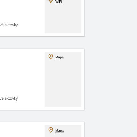
WiFi
své aktovky
Mapa
své aktovky
Mapa