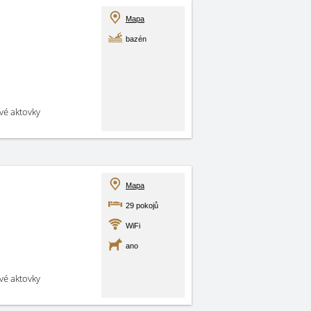
Mapa
bazén
své aktovky
Mapa
29 pokojů
WiFi
ano
své aktovky