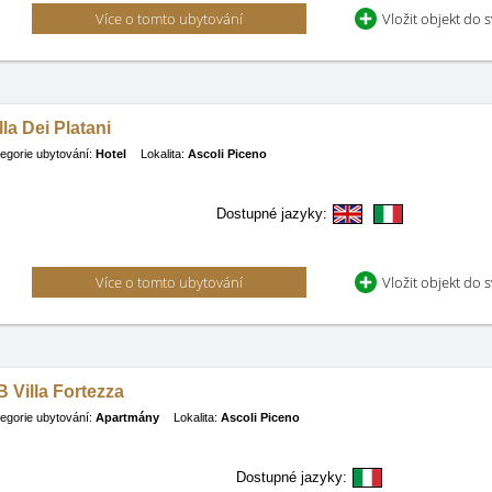
Více o tomto ubytování
Vložit objekt do 
lla Dei Platani
egorie ubytování:
Hotel
Lokalita:
Ascoli Piceno
Dostupné jazyky:
Více o tomto ubytování
Vložit objekt do 
 Villa Fortezza
egorie ubytování:
Apartmány
Lokalita:
Ascoli Piceno
Dostupné jazyky: