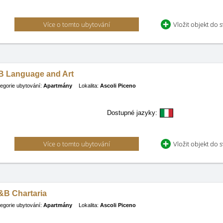
Více o tomto ubytování
Vložit objekt do 
B Language and Art
egorie ubytování:
Apartmány
Lokalita:
Ascoli Piceno
Dostupné jazyky:
Více o tomto ubytování
Vložit objekt do 
&B Chartaria
egorie ubytování:
Apartmány
Lokalita:
Ascoli Piceno