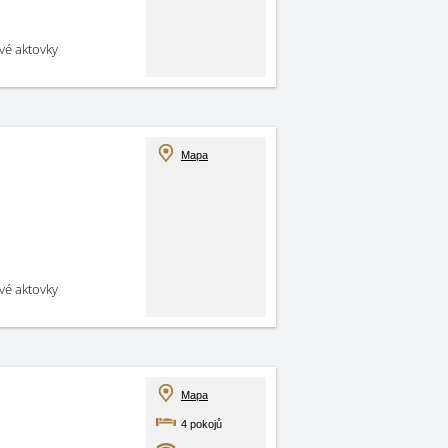
své aktovky
Mapa
své aktovky
Mapa
4 pokojů