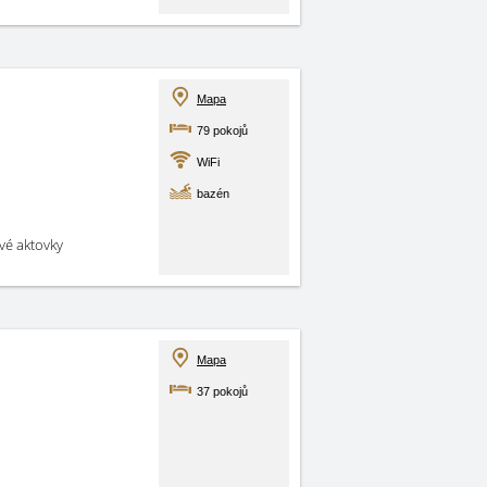
Mapa
79 pokojů
WiFi
bazén
své aktovky
Mapa
37 pokojů