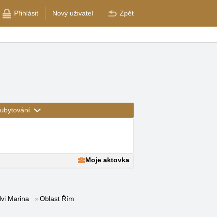
Přihlásit
Nový uživatel
Zpět
ubytování
Moje aktovka
lvi Marina
Oblast Řím