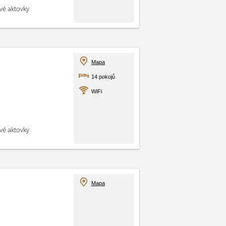
své aktovky
Mapa
14 pokojů
WiFi
své aktovky
Mapa