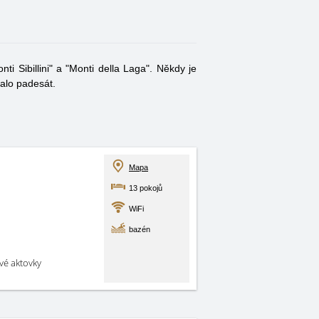
 Sibillini" a "Monti della Laga". Někdy je
valo padesát.
Mapa
13 pokojů
WiFi
bazén
své aktovky