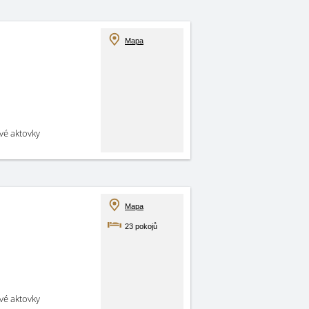
Mapa
své aktovky
Mapa
23 pokojů
své aktovky