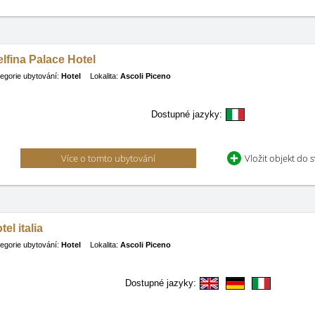
lfina Palace Hotel
egorie ubytování:
Hotel
Lokalita:
Ascoli Piceno
Dostupné jazyky:
Více o tomto ubytování
Vložit objekt do 
tel italia
egorie ubytování:
Hotel
Lokalita:
Ascoli Piceno
Dostupné jazyky: