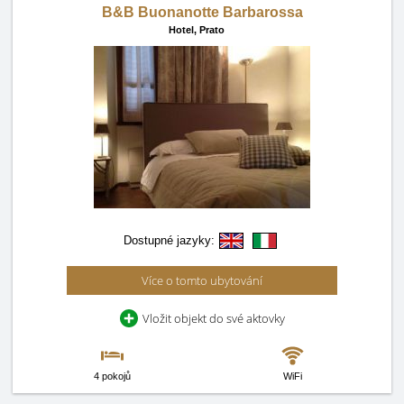
B&B Buonanotte Barbarossa
Hotel,
Prato
Dostupné jazyky:
Více o tomto ubytování
Vložit objekt do své aktovky
4 pokojů
WiFi