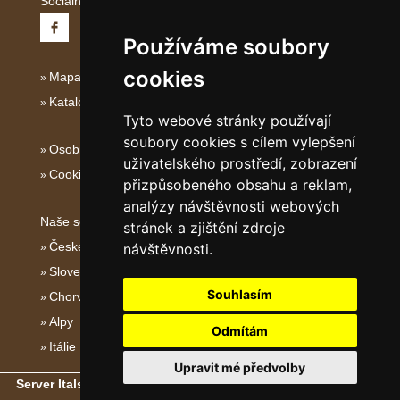
Sociální sítě:
Používáme soubory
cookies
Mapa serveru Střední Itálie
Katalog ubytování
Tyto webové stránky používají
soubory cookies s cílem vylepšení
Osobní údaje
uživatelského prostředí, zobrazení
Cookies
přizpůsobeného obsahu a reklam,
analýzy návštěvnosti webových
Naše servery:
stránek a zjištění zdroje
České hory
návštěvnosti.
Slovenské hory
Souhlasím
Chorvatsko
Alpy
Odmítám
Itálie
Upravit mé předvolby
Server Italské hory, ostrovy a pobřeží
- Copyright © 2011-2026