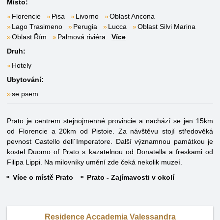
Místo:
Florencie
Pisa
Livorno
Oblast Ancona
Lago Trasimeno
Perugia
Lucca
Oblast Silvi Marina
Oblast Řím
Palmová riviéra
Více
Druh:
Hotely
Ubytování:
se psem
Prato je centrem stejnojmenné provincie a nachází se jen 15km
od Florencie a 20km od Pistoie. Za návštěvu stojí středověká
pevnost Castello dell´Imperatore. Další významnou památkou je
kostel Duomo of Prato s kazatelnou od Donatella a freskami od
Filipa Lippi. Na milovníky umění zde čeká nekolik muzeí.
Více o místě Prato
Prato - Zajímavosti v okolí
Residence Accademia Valessandra