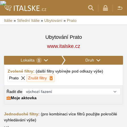
Itálie
»
Střední Itálie
»
Ubytování
»
Prato
Ubytování Prato
www.italske.cz
Lokalita
Druh
1
Zvolené filtry
:
(
další filtry vybírejte pod odkazy výše
)
Prato
Zrušit filtry
Řadit dle
Moje aktovka
Jednoduché filtry:
(pro kombinaci více filtrů použijte pokročilé
vyhledávání výše)