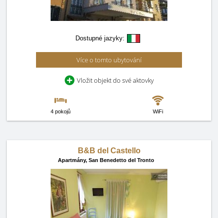
Dostupné jazyky:
Více o tomto ubytování
Vložit objekt do své aktovky
4 pokojů
WiFi
B&B del Castello
Apartmány,
San Benedetto del Tronto