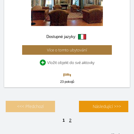
Dostupné jazyky:
Více o tomto ubytování
Vložit objekt do své aktovky
23 pokojů
<<< Předchozí
Následující >>>
1
2