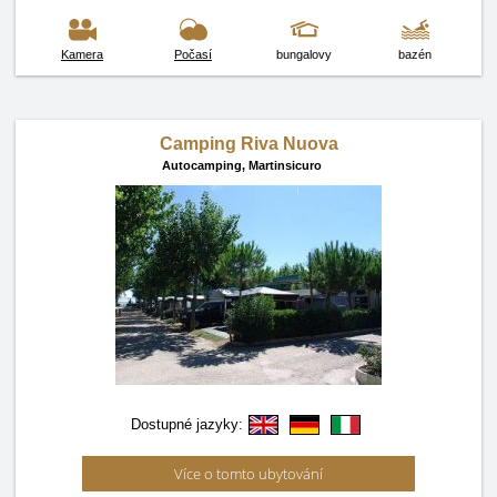
Kamera
Počasí
bungalovy
bazén
Camping Riva Nuova
Autocamping,
Martinsicuro
Dostupné jazyky:
Více o tomto ubytování