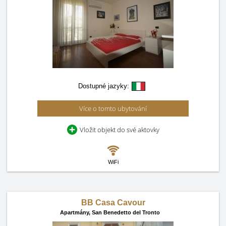
Dostupné jazyky:
Více o tomto ubytování
Vložit objekt do své aktovky
WiFi
BB Casa Cavour
Apartmány,
San Benedetto del Tronto