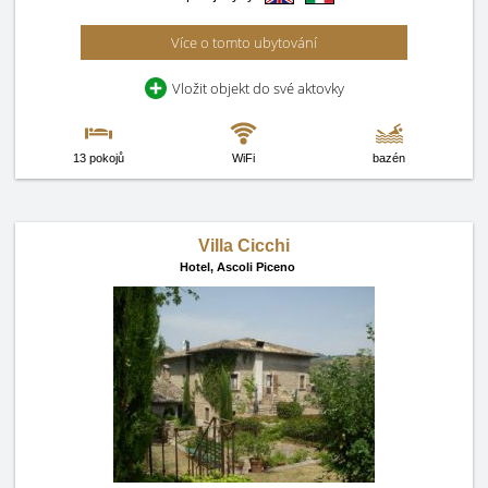
Více o tomto ubytování
Vložit objekt do své aktovky
13 pokojů
WiFi
bazén
Villa Cicchi
Hotel,
Ascoli Piceno