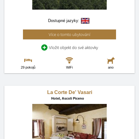
Dostupné jazyky:
Více o tomto ubytování
Vložit objekt do své aktovky
29 pokojů
WiFi
ano
La Corte De' Vasari
Hotel,
Ascoli Piceno