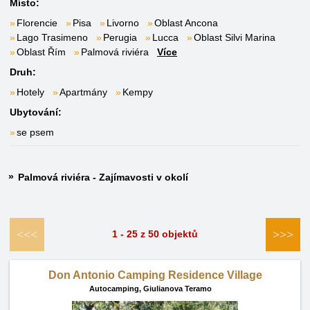
Místo:
Florencie
Pisa
Livorno
Oblast Ancona
Lago Trasimeno
Perugia
Lucca
Oblast Silvi Marina
Oblast Řím
Palmová riviéra
Více
Druh:
Hotely
Apartmány
Kempy
Ubytování:
se psem
Palmová riviéra - Zajímavosti v okolí
<<<
>>>
1 - 25 z 50 objektů
Don Antonio Camping Residence Village
Autocamping,
Giulianova Teramo