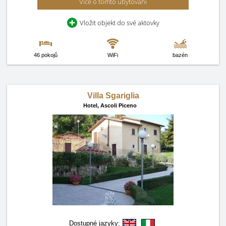
Více o tomto ubytování
Vložit objekt do své aktovky
46 pokojů
WiFi
bazén
Villa Sgariglia
Hotel,
Ascoli Piceno
Dostupné jazyky: