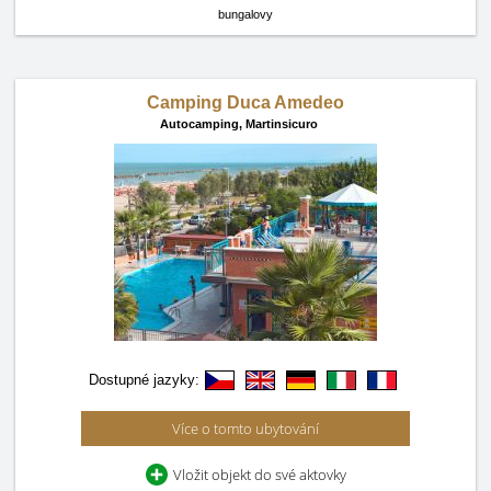
bungalovy
Camping Duca Amedeo
Autocamping,
Martinsicuro
Dostupné jazyky:
Více o tomto ubytování
Vložit objekt do své aktovky