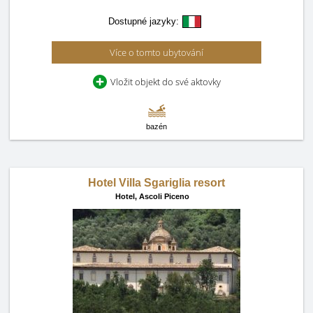
Dostupné jazyky:
Více o tomto ubytování
Vložit objekt do své aktovky
bazén
Hotel Villa Sgariglia resort
Hotel,
Ascoli Piceno