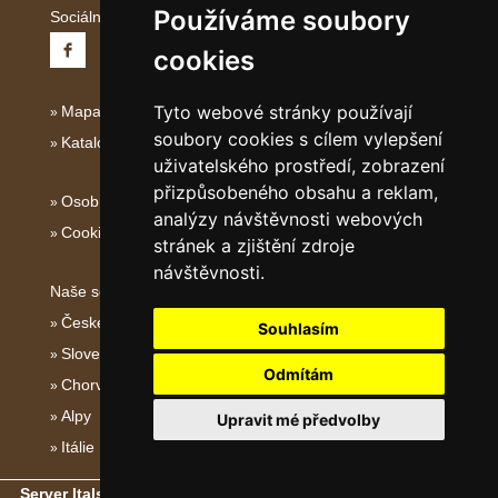
Používáme soubory
Sociální sítě:
cookies
Tyto webové stránky používají
Mapa serveru Střední Itálie
soubory cookies s cílem vylepšení
Katalog ubytování
uživatelského prostředí, zobrazení
přizpůsobeného obsahu a reklam,
Osobní údaje
analýzy návštěvnosti webových
Cookies
stránek a zjištění zdroje
návštěvnosti.
Naše servery:
České hory
Souhlasím
Slovenské hory
Odmítám
Chorvatsko
Alpy
Upravit mé předvolby
Itálie
Server Italské hory, ostrovy a pobřeží
- Copyright © 2011-2026