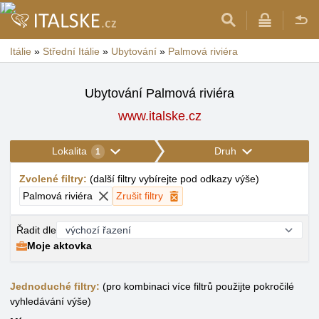
Itálie
»
Střední Itálie
»
Ubytování
»
Palmová riviéra
Ubytování Palmová riviéra
www.italske.cz
Lokalita
Druh
1
Zvolené filtry
:
(
další filtry vybírejte pod odkazy výše
)
Palmová riviéra
Zrušit filtry
Řadit dle
Moje aktovka
Jednoduché filtry:
(pro kombinaci více filtrů použijte pokročilé
vyhledávání výše)