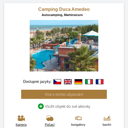
Camping Duca Amedeo
Autocamping,
Martinsicuro
Dostupné jazyky:
Více o tomto ubytování
Vložit objekt do své aktovky
Kamera
Počasí
bungalovy
bazén