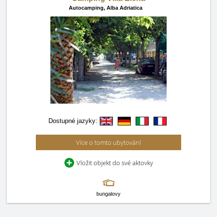
Autocamping,
Alba Adriatica
Dostupné jazyky:
Více o tomto ubytování
Vložit objekt do své aktovky
bungalovy