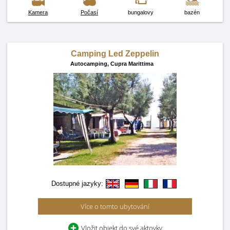
Kamera
Počasí
bungalovy
bazén
Camping Led Zeppelin
Autocamping,
Cupra Marittima
Dostupné jazyky:
Více o tomto ubytování
Vložit objekt do své aktovky