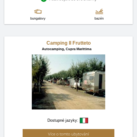
bungalovy
bazén
Camping Il Frutteto
Autocamping,
Cupra Marittima
Dostupné jazyky:
Více o tomto ubytování