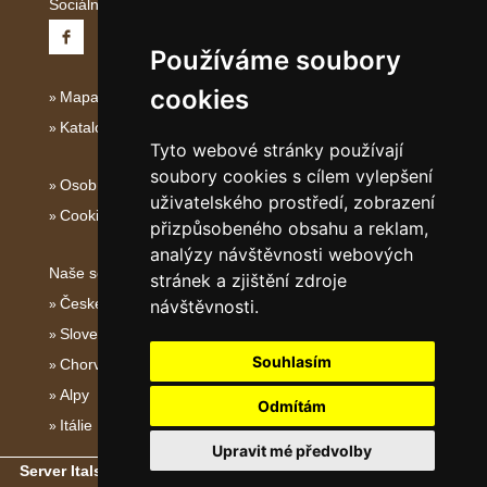
Sociální sítě:
Používáme soubory
cookies
Mapa serveru Střední Itálie
Katalog ubytování
Tyto webové stránky používají
soubory cookies s cílem vylepšení
Osobní údaje
uživatelského prostředí, zobrazení
Cookies
přizpůsobeného obsahu a reklam,
analýzy návštěvnosti webových
Naše servery:
stránek a zjištění zdroje
České hory
návštěvnosti.
Slovenské hory
Souhlasím
Chorvatsko
Alpy
Odmítám
Itálie
Upravit mé předvolby
Server Italské hory, ostrovy a pobřeží
- Copyright © 2011-2026