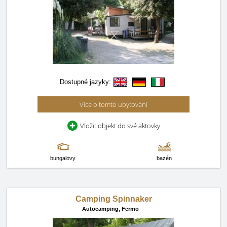
Dostupné jazyky:
Více o tomto ubytování
Vložit objekt do své aktovky
bungalovy
bazén
Camping Spinnaker
Autocamping,
Fermo