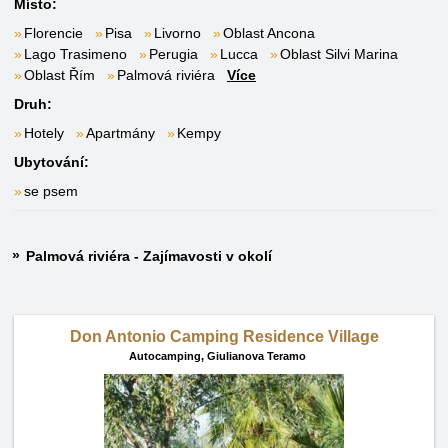
Místo:
Florencie
Pisa
Livorno
Oblast Ancona
Lago Trasimeno
Perugia
Lucca
Oblast Silvi Marina
Oblast Řím
Palmová riviéra
Více
Druh:
Hotely
Apartmány
Kempy
Ubytování:
se psem
Palmová riviéra - Zajímavosti v okolí
Don Antonio Camping Residence Village
Autocamping,
Giulianova Teramo