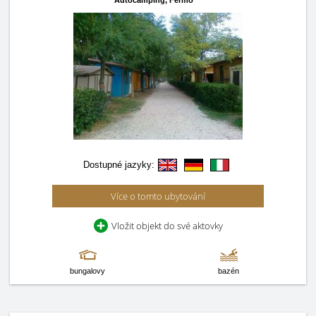
Autocamping,
Fermo
Dostupné jazyky:
Více o tomto ubytování
Vložit objekt do své aktovky
bungalovy
bazén