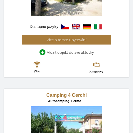
Dostupné jazyky:
Více o tomto ubytování
Vložit objekt do své aktovky
WiFi
bungalovy
Camping 4 Cerchi
Autocamping,
Fermo