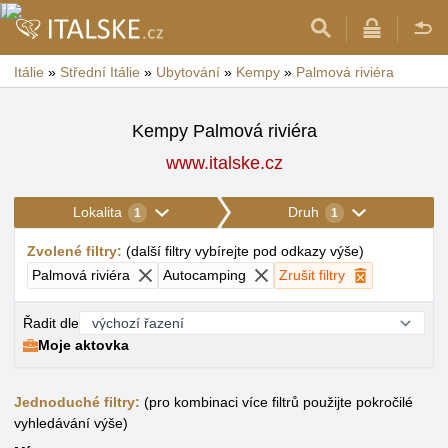
Itálie
»
Střední Itálie
»
Ubytování
»
Kempy
»
Palmová riviéra
Kempy Palmová riviéra
www.italske.cz
Lokalita
Druh
1
1
Zvolené filtry
:
(
další filtry vybírejte pod odkazy výše
)
Palmová riviéra
Autocamping
Zrušit filtry
Řadit dle
Moje aktovka
Jednoduché filtry:
(pro kombinaci více filtrů použijte pokročilé
vyhledávání výše)