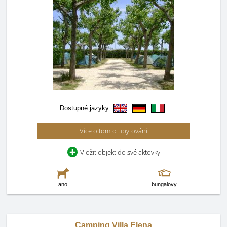
Dostupné jazyky:
Více o tomto ubytování
Vložit objekt do své aktovky
ano
bungalovy
Camping Villa Elena