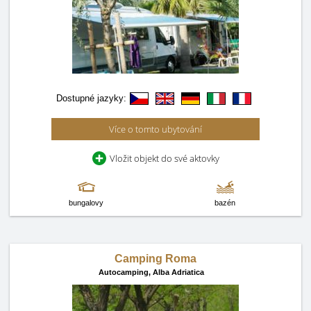
Dostupné jazyky:
Více o tomto ubytování
Vložit objekt do své aktovky
bungalovy
bazén
Camping Roma
Autocamping,
Alba Adriatica