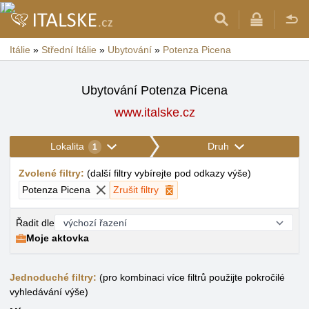
Itálie
»
Střední Itálie
»
Ubytování
»
Potenza Picena
Ubytování Potenza Picena
www.italske.cz
Lokalita
Druh
1
Zvolené filtry
:
(
další filtry vybírejte pod odkazy výše
)
Potenza Picena
Zrušit filtry
Řadit dle
Moje aktovka
Jednoduché filtry:
(pro kombinaci více filtrů použijte pokročilé
vyhledávání výše)