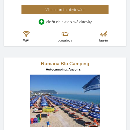
Více o tomto ubytování
Vložit objekt do své aktovky
WiFi
bungalovy
bazén
Numana Blu Camping
Autocamping,
Ancona