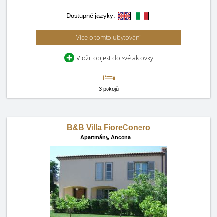
Dostupné jazyky:
Více o tomto ubytování
Vložit objekt do své aktovky
3 pokojů
B&B Villa FioreConero
Apartmány,
Ancona