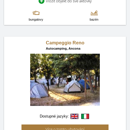
Vložit objekt do své aktovky
bungalovy
bazén
Campeggio Reno
Autocamping,
Ancona
Dostupné jazyky:
Více o tomto ubytování