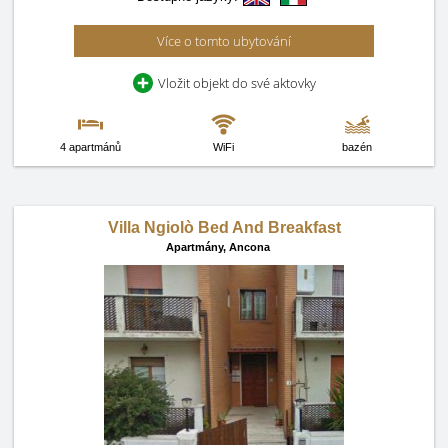
Více o tomto ubytování
Vložit objekt do své aktovky
4 apartmánů
WiFi
bazén
Villa Ngiolò Bed And Breakfast
Apartmány,
Ancona