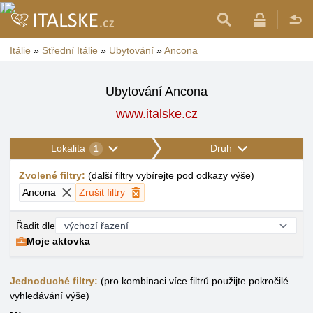
Itálie
»
Střední Itálie
»
Ubytování
»
Ancona
Ubytování Ancona
www.italske.cz
Lokalita
Druh
1
Zvolené filtry
:
(
další filtry vybírejte pod odkazy výše
)
Ancona
Zrušit filtry
Řadit dle
Moje aktovka
Jednoduché filtry:
(pro kombinaci více filtrů použijte pokročilé
vyhledávání výše)