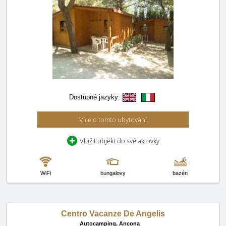
Dostupné jazyky:
Více o tomto ubytování
Vložit objekt do své aktovky
WiFi
bungalovy
bazén
Centro Vacanze De Angelis
Autocamping,
Ancona