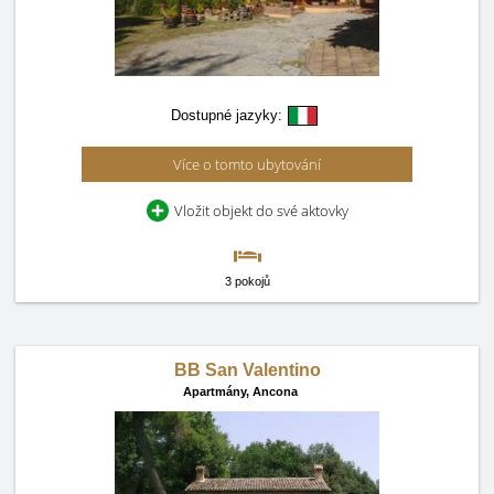
Dostupné jazyky:
Více o tomto ubytování
Vložit objekt do své aktovky
3 pokojů
BB San Valentino
Apartmány,
Ancona