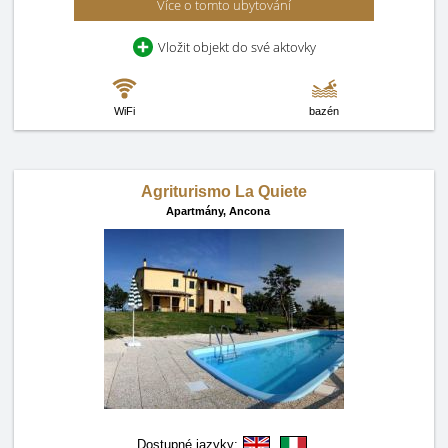
Více o tomto ubytování
Vložit objekt do své aktovky
WiFi
bazén
Agriturismo La Quiete
Apartmány,
Ancona
Dostupné jazyky: