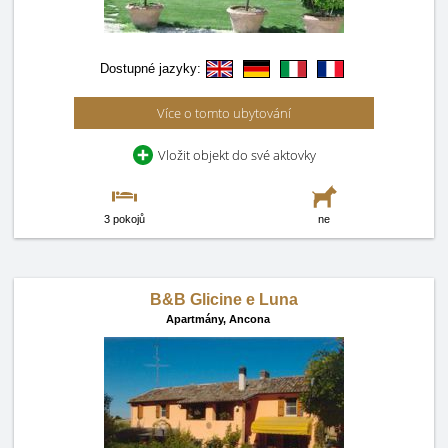
Dostupné jazyky:
Více o tomto ubytování
Vložit objekt do své aktovky
3 pokojů
ne
B&B Glicine e Luna
Apartmány,
Ancona