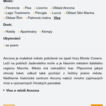
Místo:
Florencie
Pisa
Livorno
Oblast Ancona
Lago Trasimeno
Perugia
Lucca
Oblast Silvi Marina
Oblast Řím
Palmová riviéra
Více
Druh:
Hotely
Apartmány
Kempy
Ubytování:
se psem
Ancona je malebné město položené na úpatí hory Monte Conero.
Leží na pobřeží Jaderského moře a je hlavním městem italského
regionu Marche. Město má netradiční tvar. Připomíná jakýsi
ohnutý loket, odkud také pochází z řečtiny jméno města.
Nádherné historické centrum Ancony nabízí mnoho zajímavých
míst a významných římských památek.
Více o místě Ancona