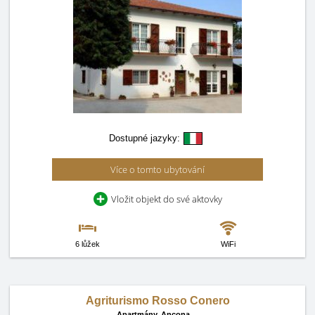
Dostupné jazyky:
Více o tomto ubytování
Vložit objekt do své aktovky
6 lůžek
WiFi
Agriturismo Rosso Conero
Apartmány,
Ancona