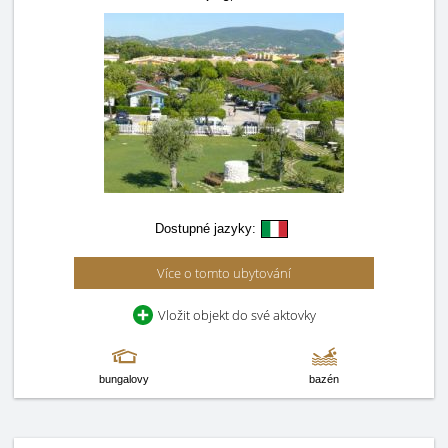
Dostupné jazyky:
Více o tomto ubytování
Vložit objekt do své aktovky
bungalovy
bazén