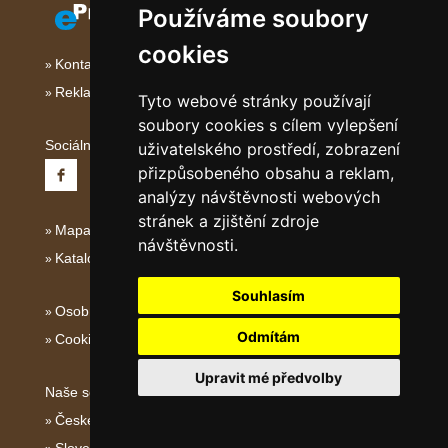
Používáme soubory
cookies
Kontakt
Reklama
Tyto webové stránky používají
soubory cookies s cílem vylepšení
Sociální sítě:
uživatelského prostředí, zobrazení
přizpůsobeného obsahu a reklam,
analýzy návštěvnosti webových
stránek a zjištění zdroje
Mapa serveru Střední Itálie
návštěvnosti.
Katalog ubytování
Souhlasím
Osobní údaje
Odmítám
Cookies
Upravit mé předvolby
Naše servery:
České hory