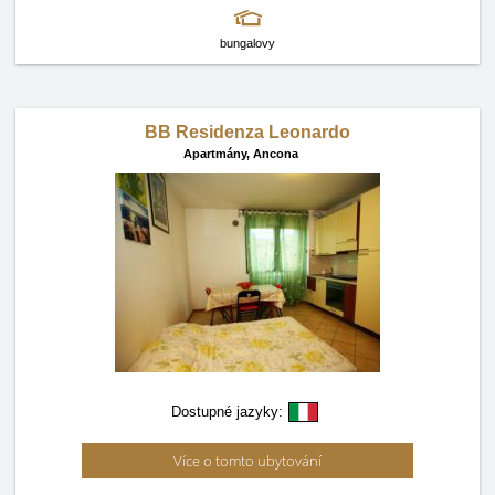
bungalovy
BB Residenza Leonardo
Apartmány,
Ancona
Dostupné jazyky:
Více o tomto ubytování