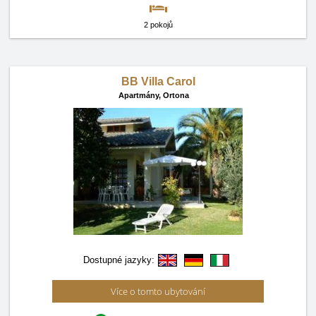
2 pokojů
BB Villa Carol
Apartmány,
Ortona
Dostupné jazyky:
Více o tomto ubytování