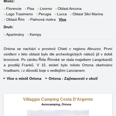
Místo:
Florencie
Pisa
Livorno
Oblast Ancona
Lago Trasimeno
Perugia
Lucca
Oblast Silvi Marina
Oblast Řím
Palmová riviéra
Více
Druh:
Apartmány
Kempy
Ortona se nachází v provincii Chieti v regionu Abruzzo. První
osídlení v této oblasti bylo dle archeologických nálezů již v době
bronzové. Po zániku Říše Římské se stala majetkem Langobardů
a později Franků. V 15. století bylo město Ortona obehnáno
hradbami, i z důvodů boje s vedlejším Lancianem.
Více o místě Ortona
Ortona - Zajímavosti v okolí
Villaggio Camping Costa D'Argento
Autocamping,
Ortona