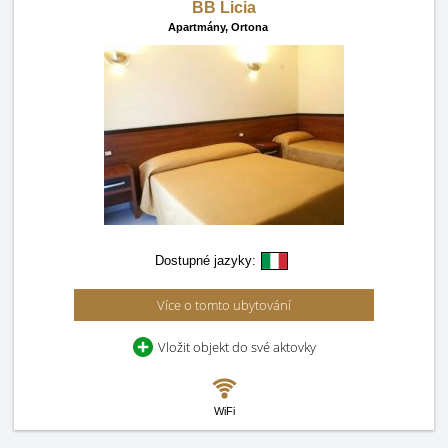
BB Licia
Apartmány,
Ortona
Dostupné jazyky:
Více o tomto ubytování
Vložit objekt do své aktovky
WiFi