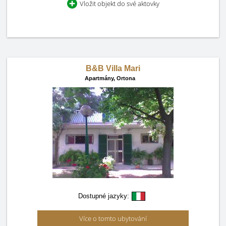
Vložit objekt do své aktovky
B&B Villa Mari
Apartmány,
Ortona
Dostupné jazyky:
Více o tomto ubytování