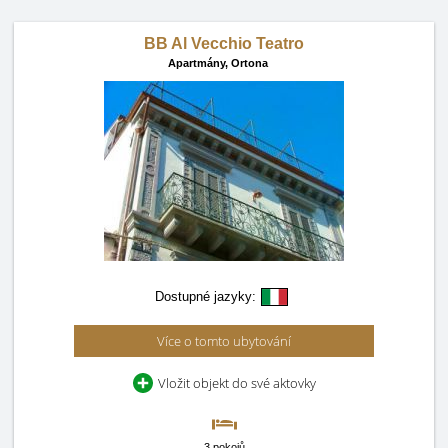
BB Al Vecchio Teatro
Apartmány,
Ortona
Dostupné jazyky:
Více o tomto ubytování
Vložit objekt do své aktovky
3 pokojů