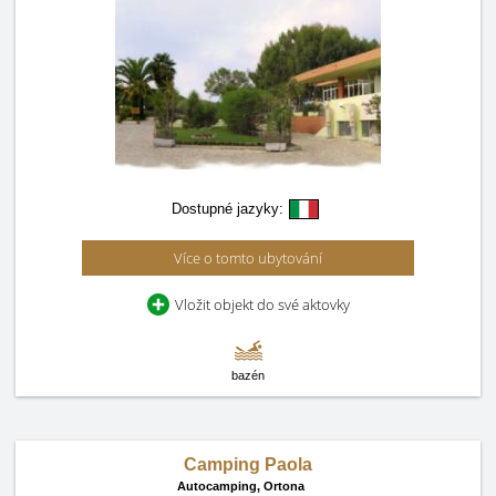
Dostupné jazyky:
Více o tomto ubytování
Vložit objekt do své aktovky
bazén
Camping Paola
Autocamping,
Ortona