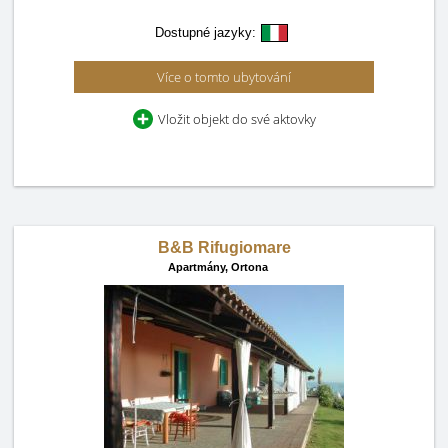
Dostupné jazyky:
Více o tomto ubytování
Vložit objekt do své aktovky
B&B Rifugiomare
Apartmány,
Ortona