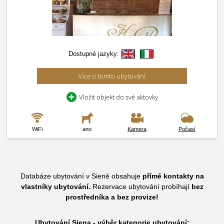
Dostupné jazyky:
Více o tomto ubytování
Vložit objekt do své aktovky
WiFi
ano
Kamera
Počasí
Databáze ubytování v Sieně obsahuje
přímé kontakty na
vlastníky ubytování.
Rezervace ubytování probíhají
bez
prostředníka a bez provize!
Ubytování Siena - výběr kategorie ubytování: