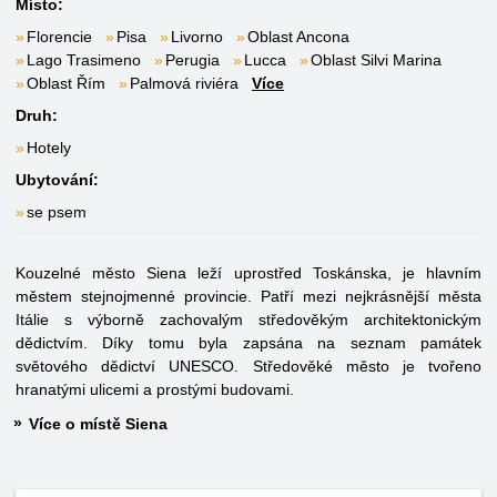
Místo:
Florencie
Pisa
Livorno
Oblast Ancona
Lago Trasimeno
Perugia
Lucca
Oblast Silvi Marina
Oblast Řím
Palmová riviéra
Více
Druh:
Hotely
Ubytování:
se psem
Kouzelné město Siena leží uprostřed Toskánska, je hlavním
městem stejnojmenné provincie. Patří mezi nejkrásnější města
Itálie s výborně zachovalým středověkým architektonickým
dědictvím. Díky tomu byla zapsána na seznam památek
světového dědictví UNESCO. Středověké město je tvořeno
hranatými ulicemi a prostými budovami.
Více o místě Siena