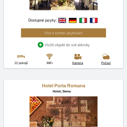
Dostupné jazyky:
Více o tomto ubytování
Vložit objekt do své aktovky
22 pokojů
WiFi
Kamera
Počasí
Hotel Porta Romana
Hotel,
Siena