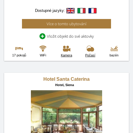
Dostupné jazyky:
Více o tomto ubytování
Vložit objekt do své aktovky
17 pokojů
WiFi
Kamera
Počasí
bazén
Hotel Santa Caterina
Hotel,
Siena