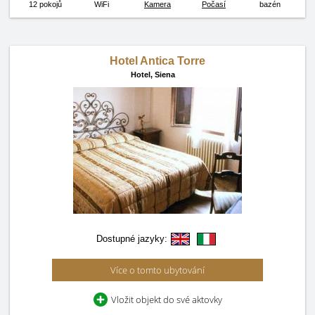
12 pokojů
WiFi
Kamera
Počasí
bazén
Hotel Antica Torre
Hotel,
Siena
Dostupné jazyky:
Více o tomto ubytování
Vložit objekt do své aktovky