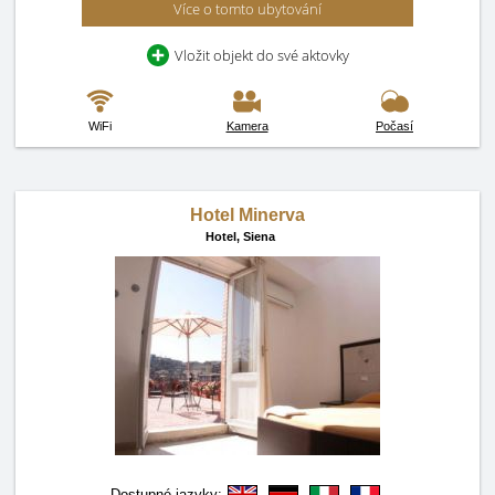
Více o tomto ubytování
Vložit objekt do své aktovky
WiFi
Kamera
Počasí
Hotel Minerva
Hotel,
Siena
Dostupné jazyky: