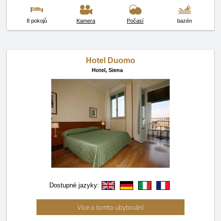
8 pokojů
Kamera
Počasí
bazén
Hotel Duomo
Hotel,
Siena
Dostupné jazyky:
Více o tomto ubytování