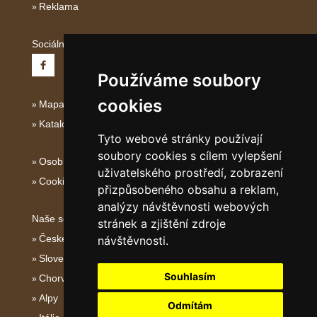
Reklama
Sociální sítě:
Používáme soubory
cookies
Mapa serveru Střední Itálie
Katalog ubytování
Tyto webové stránky používají
soubory cookies s cílem vylepšení
Osobní údaje
uživatelského prostředí, zobrazení
Cookies
přizpůsobeného obsahu a reklam,
analýzy návštěvnosti webových
Naše servery:
stránek a zjištění zdroje
České hory
návštěvnosti.
Slovenské hory
Souhlasím
Chorvatsko
Alpy
Odmítám