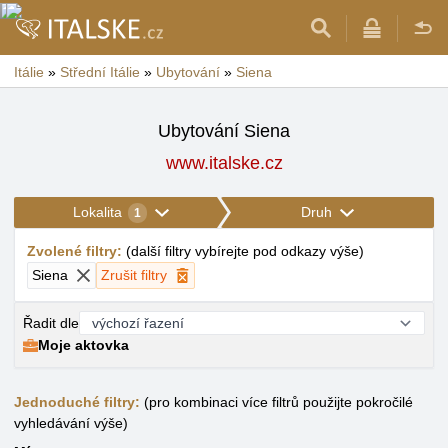
Itálie
»
Střední Itálie
»
Ubytování
»
Siena
Ubytování Siena
www.italske.cz
Lokalita
Druh
1
Zvolené filtry
:
(
další filtry vybírejte pod odkazy výše
)
Siena
Zrušit filtry
Řadit dle
Moje aktovka
Jednoduché filtry:
(pro kombinaci více filtrů použijte pokročilé
vyhledávání výše)