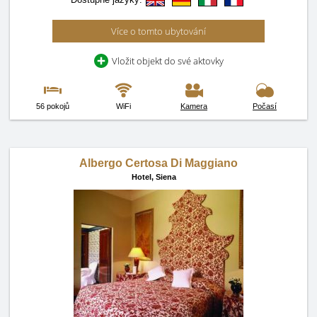
Více o tomto ubytování
Vložit objekt do své aktovky
56 pokojů
WiFi
Kamera
Počasí
Albergo Certosa Di Maggiano
Hotel,
Siena