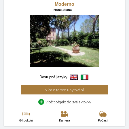
Moderno
Hotel,
Siena
Dostupné jazyky:
Více o tomto ubytování
Vložit objekt do své aktovky
64 pokojů
Kamera
Počasí