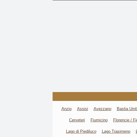
Anzio
Assisi
Avezzano
Bastia Umb
Cerveteri
Fiumicino
Florencie / F
Lago di Piediluco
Lago Trasimeno