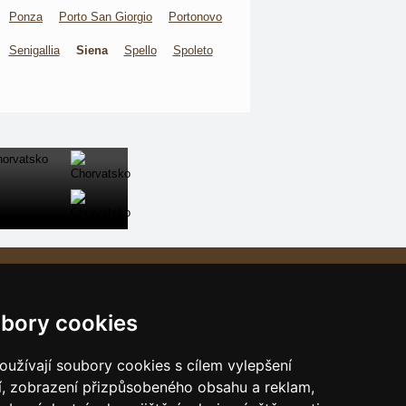
Ponza
Porto San Giorgio
Portonovo
Senigallia
Siena
Spello
Spoleto
Naše servery:
České hory
bory cookies
Slovenské hory
Chorvatsko
užívají soubory cookies s cílem vylepšení
Alpy
í, zobrazení přizpůsobeného obsahu a reklam,