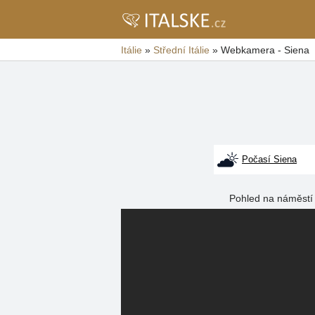
Itálie
»
Střední Itálie
»
Webkamera - Siena
Počasí Siena
Pohled na náměstí 