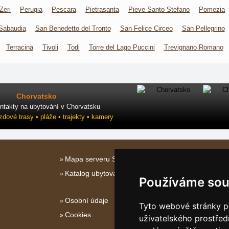
Zeri
Perugia
Pescara
Pietrasanta
Pieve Santo Stefano
Pomezia
Sabaudia
San Benedetto del Tronto
San Felice Circeo
San Pellegrino
Terracina
Tivoli
Todi
Torre del Lago Puccini
Trevignano Romano
Chorvatsko
ntakty na ubytování v Chorvatsku
ezdové trasy • pláže • trajekty • kamery
Mapa serveru Střední Itálie
Katalog ubytování
Používáme sou
Osobní údaje
Tyto webové stránky po
Cookies
uživatelského prostřed