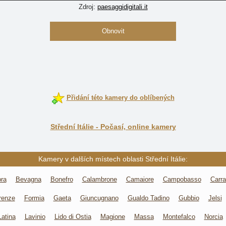
Zdroj:
paesaggidigitali.it
Obnovit
Přidání této kamery do oblíbených
Střední Itálie - Počasí, online kamery
Kamery v dalších místech oblasti Střední Itálie:
ra
Bevagna
Bonefro
Calambrone
Camaiore
Campobasso
Carra
irenze
Formia
Gaeta
Giuncugnano
Gualdo Tadino
Gubbio
Jelsi
Latina
Lavinio
Lido di Ostia
Magione
Massa
Montefalco
Norcia