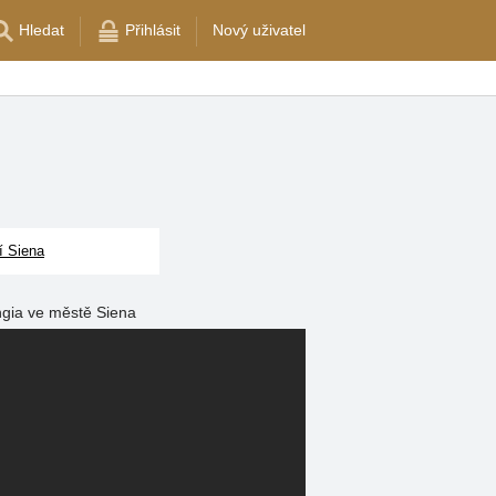
Hledat
Přihlásit
Nový uživatel
í Siena
ngia ve městě Siena