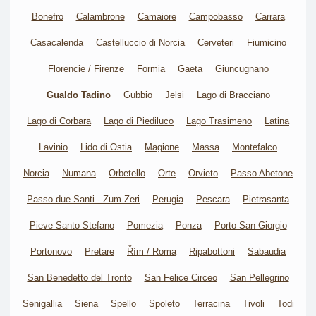
Bonefro
Calambrone
Camaiore
Campobasso
Carrara
Casacalenda
Castelluccio di Norcia
Cerveteri
Fiumicino
Florencie / Firenze
Formia
Gaeta
Giuncugnano
Gualdo Tadino
Gubbio
Jelsi
Lago di Bracciano
Lago di Corbara
Lago di Piediluco
Lago Trasimeno
Latina
Lavinio
Lido di Ostia
Magione
Massa
Montefalco
Norcia
Numana
Orbetello
Orte
Orvieto
Passo Abetone
Passo due Santi - Zum Zeri
Perugia
Pescara
Pietrasanta
Pieve Santo Stefano
Pomezia
Ponza
Porto San Giorgio
Portonovo
Pretare
Řím / Roma
Ripabottoni
Sabaudia
San Benedetto del Tronto
San Felice Circeo
San Pellegrino
Senigallia
Siena
Spello
Spoleto
Terracina
Tivoli
Todi