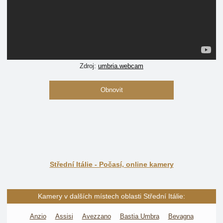
Zdroj:
umbria.webcam
Obnovit
Střední Itálie - Počasí, online kamery
Kamery v dalších místech oblasti Střední Itálie:
Anzio
Assisi
Avezzano
Bastia Umbra
Bevagna