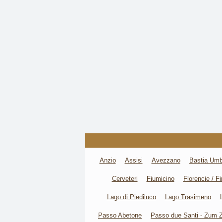
Anzio
Assisi
Avezzano
Bastia Umb
Cerveteri
Fiumicino
Florencie / F
Lago di Piediluco
Lago Trasimeno
Passo Abetone
Passo due Santi - Zum Z