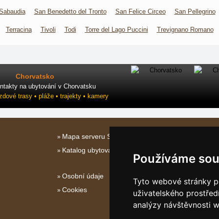
Sabaudia
San Benedetto del Tronto
San Felice Circeo
San Pellegrino
Terracina
Tivoli
Todi
Torre del Lago Puccini
Trevignano Romano
Chorvatsko
ntakty na ubytování v Chorvatsku
ezdové trasy • pláže • trajekty • kamery
Mapa serveru Střední Itálie
Katalog ubytování
Používáme sou
Osobní údaje
Tyto webové stránky po
Cookies
uživatelského prostřed
analýzy návštěvnosti w