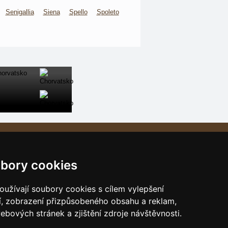
Senigallia
Siena
Spello
Spoleto
Naše servery:
České hory
bory cookies
Slovenské hory
Chorvatsko
užívají soubory cookies s cílem vylepšení
Alpy
í, zobrazení přizpůsobeného obsahu a reklam,
ebových stránek a zjištění zdroje návštěvnosti.
Itálie