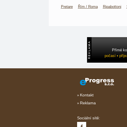
Pretare
Řím / Roma
Ripabottoni
Přímé ko
počasí • příj
Kontakt
Reklama
Sociální sítě: