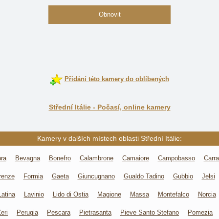
Obnovit
Přidání této kamery do oblíbených
Střední Itálie - Počasí, online kamery
Kamery v dalších místech oblasti Střední Itálie:
ra
Bevagna
Bonefro
Calambrone
Camaiore
Campobasso
Carra
irenze
Formia
Gaeta
Giuncugnano
Gualdo Tadino
Gubbio
Jelsi
Latina
Lavinio
Lido di Ostia
Magione
Massa
Montefalco
Norcia
eri
Perugia
Pescara
Pietrasanta
Pieve Santo Stefano
Pomezia