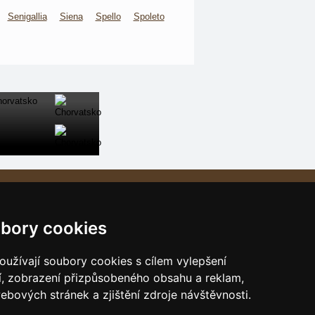
Senigallia
Siena
Spello
Spoleto
Naše servery:
České hory
bory cookies
Slovenské hory
Chorvatsko
užívají soubory cookies s cílem vylepšení
Alpy
í, zobrazení přizpůsobeného obsahu a reklam,
ebových stránek a zjištění zdroje návštěvnosti.
Itálie