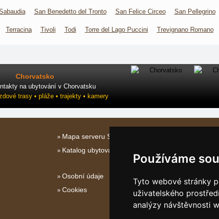
Sabaudia
San Benedetto del Tronto
San Felice Circeo
San Pellegrino
Terracina
Tivoli
Todi
Torre del Lago Puccini
Trevignano Romano
Chorvatsko
ntakty na ubytování v Chorvatsku
ezdové trasy • pláže • trajekty • kamery
Mapa serveru Střední Itálie
Katalog ubytování
Používáme sou
Osobní údaje
Tyto webové stránky po
Cookies
uživatelského prostřed
analýzy návštěvnosti w