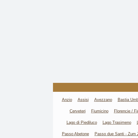
Anzio
Assisi
Avezzano
Bastia Umb
Cerveteri
Fiumicino
Florencie / F
Lago di Piediluco
Lago Trasimeno
Passo Abetone
Passo due Santi - Zum 