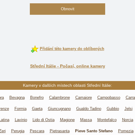
Obnovit
Přidání této kamery do oblíbených
Střední Itálie - Počasí, online kamery
Kamery v dalších místech oblasti Střední Itálie:
ra
Bevagna
Bonefro
Calambrone
Camaiore
Campobasso
Carra
irenze
Formia
Gaeta
Giuncugnano
Gualdo Tadino
Gubbio
Jelsi
Latina
Lavinio
Lido di Ostia
Magione
Massa
Montefalco
Norcia
Zeri
Perugia
Pescara
Pietrasanta
Pieve Santo Stefano
Pomezia