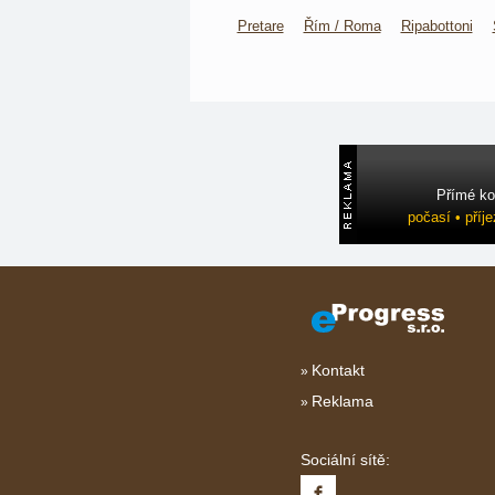
Pretare
Řím / Roma
Ripabottoni
Přímé ko
počasí • příj
Kontakt
Reklama
Sociální sítě: