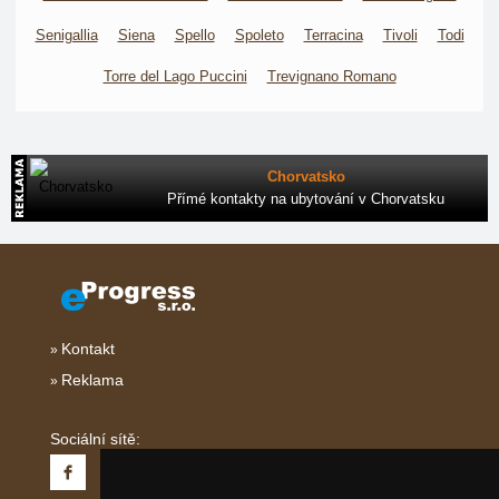
Senigallia
Siena
Spello
Spoleto
Terracina
Tivoli
Todi
Torre del Lago Puccini
Trevignano Romano
Chorvatsko
Přímé kontakty na ubytování v Chorvatsku
Kontakt
Reklama
Sociální sítě: