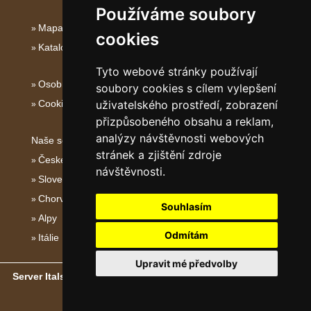
Používáme soubory
Mapa serveru Střední Itálie
cookies
Katalog ubytování
Tyto webové stránky používají
Osobní údaje
soubory cookies s cílem vylepšení
Cookies
uživatelského prostředí, zobrazení
přizpůsobeného obsahu a reklam,
analýzy návštěvnosti webových
Naše servery:
stránek a zjištění zdroje
České hory
návštěvnosti.
Slovenské hory
Chorvatsko
Souhlasím
Alpy
Odmítám
Itálie
Upravit mé předvolby
Server Italské hory, ostrovy a pobřeží
- Copyright © 2011-2026
eProgress s.r.o.