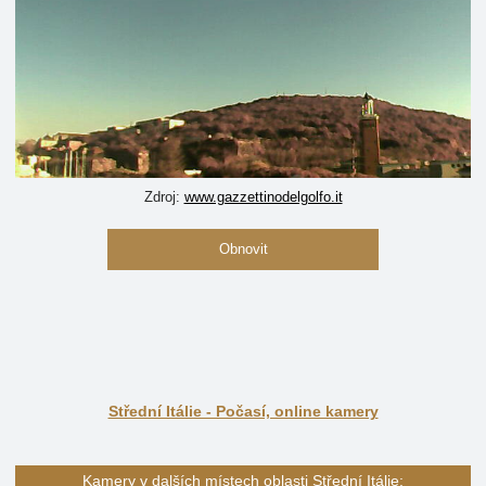
Zdroj:
www.gazzettinodelgolfo.it
Obnovit
Střední Itálie - Počasí, online kamery
Kamery v dalších místech oblasti Střední Itálie: