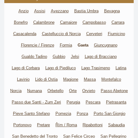
Anzio
Assisi
Avezzano
Bastia Umbra
Bevagna
Bonefro
Calambrone
Camaiore
Campobasso
Carrara
Casacalenda
Castelluccio di Norcia
Cerveteri
Fiumicino
Florencie / Firenze
Formia
Gaeta
Giuncugnano
Gualdo Tadino
Gubbio
Jelsi
Lago di Bracciano
Lago di Corbara
Lago di Piediluco
Lago Trasimeno
Latina
Lavinio
Lido di Ostia
Magione
Massa
Montefalco
Norcia
Numana
Orbetello
Orte
Orvieto
Passo Abetone
Passo due Santi - Zum Zeri
Perugia
Pescara
Pietrasanta
Pieve Santo Stefano
Pomezia
Ponza
Porto San Giorgio
Portonovo
Pretare
Řím / Roma
Ripabottoni
Sabaudia
San Benedetto del Tronto
San Felice Circeo
San Pellegrino