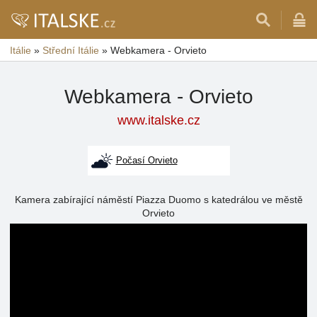
Itálie
»
Střední Itálie
»
Webkamera - Orvieto
Webkamera - Orvieto
www.italske.cz
Počasí Orvieto
Kamera zabírající náměstí Piazza Duomo s katedrálou ve městě
Orvieto