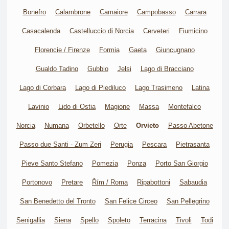
Bonefro
Calambrone
Camaiore
Campobasso
Carrara
Casacalenda
Castelluccio di Norcia
Cerveteri
Fiumicino
Florencie / Firenze
Formia
Gaeta
Giuncugnano
Gualdo Tadino
Gubbio
Jelsi
Lago di Bracciano
Lago di Corbara
Lago di Piediluco
Lago Trasimeno
Latina
Lavinio
Lido di Ostia
Magione
Massa
Montefalco
Norcia
Numana
Orbetello
Orte
Orvieto
Passo Abetone
Passo due Santi - Zum Zeri
Perugia
Pescara
Pietrasanta
Pieve Santo Stefano
Pomezia
Ponza
Porto San Giorgio
Portonovo
Pretare
Řím / Roma
Ripabottoni
Sabaudia
San Benedetto del Tronto
San Felice Circeo
San Pellegrino
Senigallia
Siena
Spello
Spoleto
Terracina
Tivoli
Todi