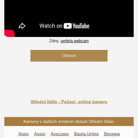
Zdroj:
umbria.webcam
Obnovit
Střední Itálie - Počasí, online kamery
Kamery v dalších místech oblasti Střední Itálie:
Anzio
Assisi
Avezzano
Bastia Umbra
Bevagna