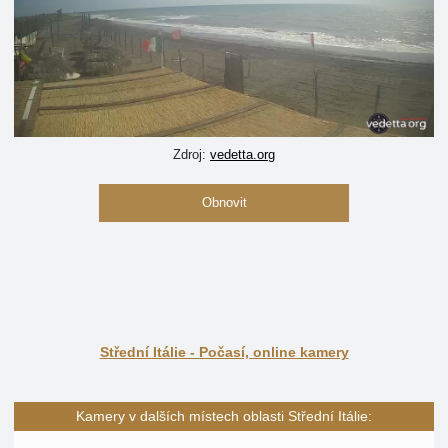
Zdroj:
vedetta.org
Obnovit
Střední Itálie - Počasí, online kamery
Kamery v dalších místech oblasti Střední Itálie: