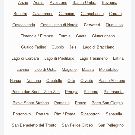
Anzio
Assisi
Avezzano
Bastia Umbra
Bevagna
Bonefro
Calambrone
Camaiore
Campobasso
Carrara
Casacalenda
Castelluccio di Norcia
Cerveteri
Fiumicino
Florencie / Firenze
Formia
Gaeta
Giuncugnano
Gualdo Tadino
Gubbio
Jelsi
Lago di Bracciano
Lago di Corbara
Lago di Piediluco
Lago Trasimeno
Latina
Lavinio
Lido di Ostia
Magione
Massa
Montefalco
Norcia
Numana
Orbetello
Orte
Orvieto
Passo Abetone
Passo due Santi - Zum Zeri
Perugia
Pescara
Pietrasanta
Pieve Santo Stefano
Pomezia
Ponza
Porto San Giorgio
Portonovo
Pretare
Řím / Roma
Ripabottoni
Sabaudia
San Benedetto del Tronto
San Felice Circeo
San Pellegrino