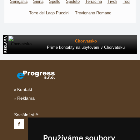
Senigallia
Siena
Spello
Spoleto
Terracina
Tivoli
Todi
Torre del Lago Puccini
Trevignano Romano
Chorvatsko
Přímé kontakty na ubytování v Chorvatsku
Kontakt
Reklama
Sociální sítě:
Používáme soubory