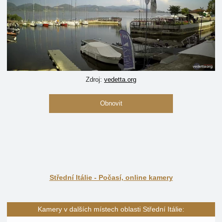
Zdroj:
vedetta.org
Obnovit
Střední Itálie - Počasí, online kamery
Kamery v dalších místech oblasti Střední Itálie: