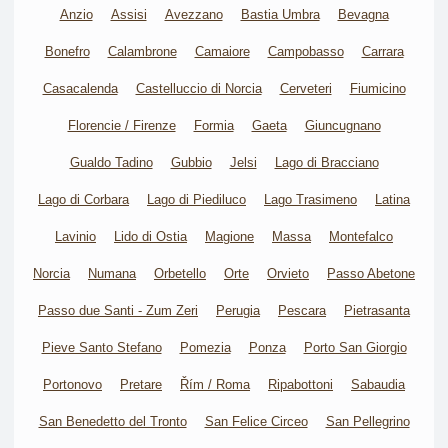
Anzio
Assisi
Avezzano
Bastia Umbra
Bevagna
Bonefro
Calambrone
Camaiore
Campobasso
Carrara
Casacalenda
Castelluccio di Norcia
Cerveteri
Fiumicino
Florencie / Firenze
Formia
Gaeta
Giuncugnano
Gualdo Tadino
Gubbio
Jelsi
Lago di Bracciano
Lago di Corbara
Lago di Piediluco
Lago Trasimeno
Latina
Lavinio
Lido di Ostia
Magione
Massa
Montefalco
Norcia
Numana
Orbetello
Orte
Orvieto
Passo Abetone
Passo due Santi - Zum Zeri
Perugia
Pescara
Pietrasanta
Pieve Santo Stefano
Pomezia
Ponza
Porto San Giorgio
Portonovo
Pretare
Řím / Roma
Ripabottoni
Sabaudia
San Benedetto del Tronto
San Felice Circeo
San Pellegrino