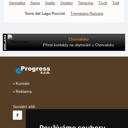
Senigallia
Siena
Spello
Spoleto
Terracina
Tivoli
Todi
Torre del Lago Puccini
Trevignano Romano
Chorvatsko
Přímé kontakty na ubytování v Chorvatsku
Kontakt
Reklama
Sociální sítě:
Používáme soubory