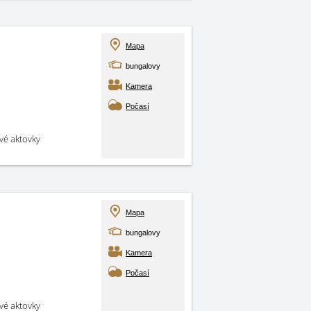
Mapa
bungalovy
Kamera
Počasí
své aktovky
Mapa
bungalovy
Kamera
Počasí
své aktovky