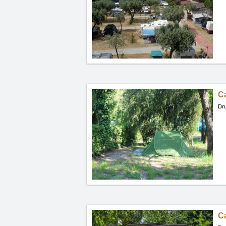
Ca
Dru
C