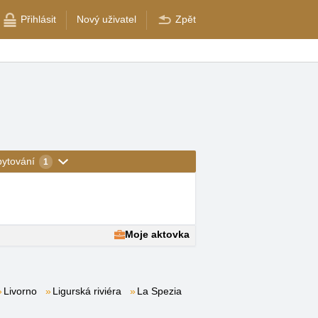
Přihlásit
Nový uživatel
Zpět
bytování
1
Moje aktovka
Livorno
Ligurská riviéra
La Spezia