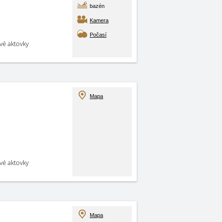
bazén
Kamera
Počasí
své aktovky
Mapa
své aktovky
Mapa