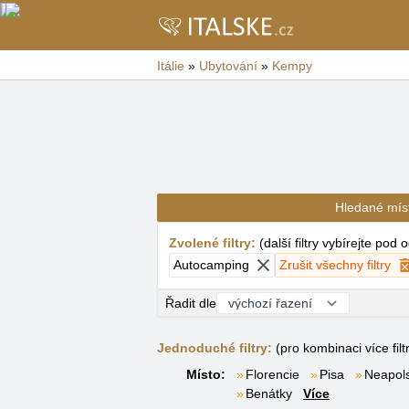
Itálie
»
Ubytování
»
Kempy
Hledané mís
Zvolené filtry
:
(
další filtry vybírejte pod
Autocamping
Zrušit všechny filtry
Řadit dle
Jednoduché filtry:
(pro kombinaci více filt
Místo:
Florencie
Pisa
Neapols
Benátky
Více