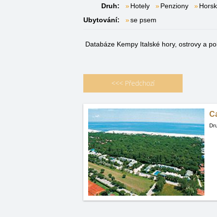
Druh:
Hotely
Penziony
Horsk
Ubytování:
se psem
Databáze Kempy Italské hory, ostrovy a p
<<<
Předchozí
C
Dru