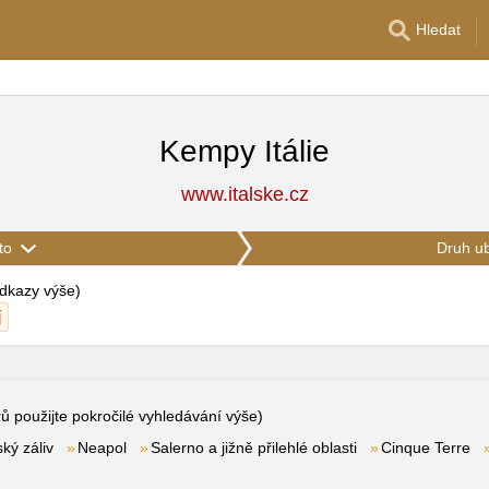
Hledat
Kempy Itálie
www.italske.cz
to
Druh u
 odkazy výše
)
rů použijte pokročilé vyhledávání výše)
ký záliv
Neapol
Salerno a jižně přilehlé oblasti
Cinque Terre