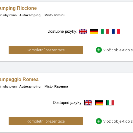
amping Riccione
h ubytování:
Autocamping
Místo:
Rimini
Dostupné jazyky:
Kompletní prezentace
Vložit objekt do 
ampeggio Romea
h ubytování:
Autocamping
Místo:
Ravenna
Dostupné jazyky:
Kompletní prezentace
Vložit objekt do 