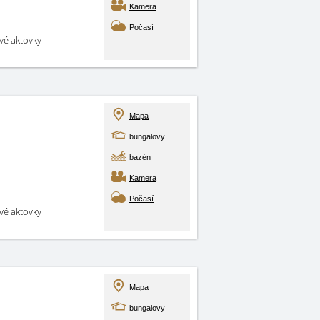
Kamera
Počasí
své aktovky
Mapa
bungalovy
bazén
Kamera
Počasí
své aktovky
Mapa
bungalovy