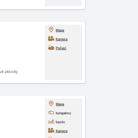
Mapa
Kamera
Počasí
své aktovky
Mapa
bungalovy
bazén
Kamera