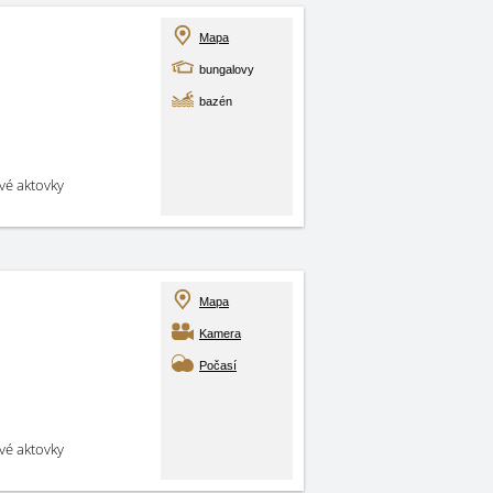
Mapa
bungalovy
bazén
své aktovky
Mapa
Kamera
Počasí
své aktovky