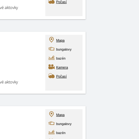
Počasí
své aktovky
Mapa
bungalovy
bazén
Kamera
Počasí
své aktovky
Mapa
bungalovy
bazén