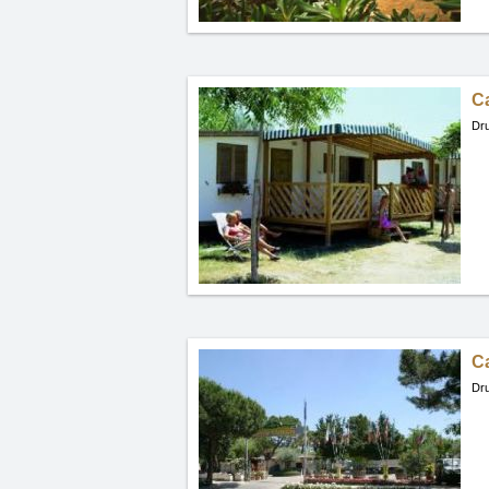
Ca
Dru
C
Dru