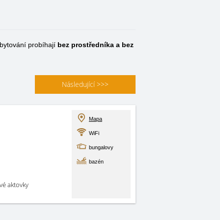
ytování probíhají
bez prostředníka a bez
Následující
>>>
Mapa
WiFi
bungalovy
bazén
své aktovky