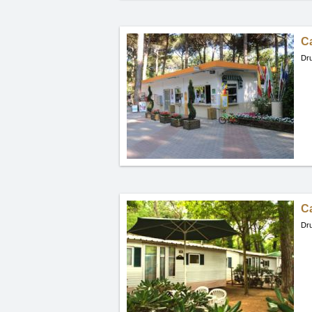
C
Dru
C
Dru