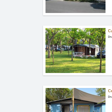
Ca
Dru
C
Dru