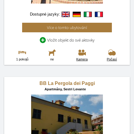
Dostupné jazyky:
Více o tomto ubytování
Vložit objekt do své aktovky
1 pokojů
ne
Kamera
Počasí
BB La Pergola dei Paggi
Apartmány,
Sestri Levante