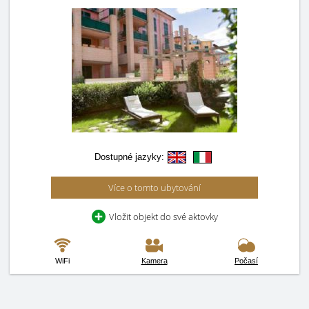
Dostupné jazyky:
Více o tomto ubytování
Vložit objekt do své aktovky
WiFi
Kamera
Počasí