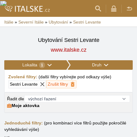
Itálie
»
Severní Itálie
»
Ubytování
»
Sestri Levante
Ubytování Sestri Levante
www.italske.cz
Lokalita
Druh
1
Zvolené filtry
:
(
další filtry vybírejte pod odkazy výše
)
Sestri Levante
Zrušit filtry
Řadit dle
Moje aktovka
Jednoduché filtry:
(pro kombinaci více filtrů použijte pokročilé
vyhledávání výše)