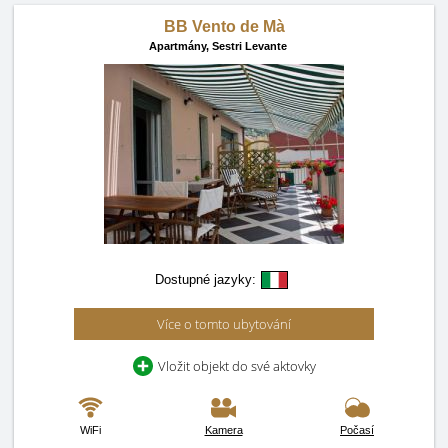
BB Vento de Mà
Apartmány,
Sestri Levante
Dostupné jazyky:
Více o tomto ubytování
Vložit objekt do své aktovky
WiFi
Kamera
Počasí