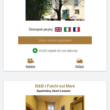
Dostupné jazyky:
Více o tomto ubytování
Vložit objekt do své aktovky
Kamera
Počasí
B&B I Falchi sul Mare
Apartmány,
Sestri Levante