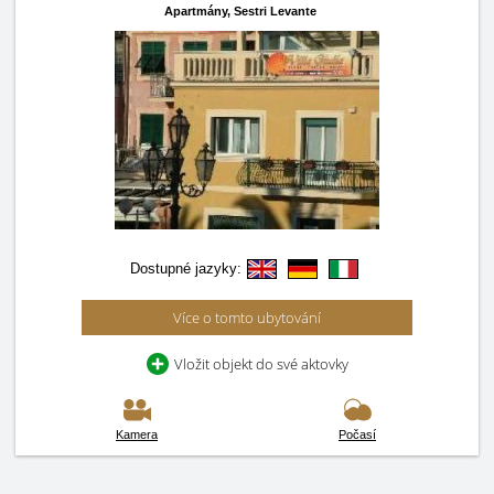
Apartmány,
Sestri Levante
Dostupné jazyky:
Více o tomto ubytování
Vložit objekt do své aktovky
Kamera
Počasí