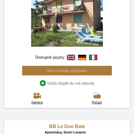
Dostupné jazyky:
Více o tomto ubytování
Vložit objekt do své aktovky
Kamera
Počasí
BB Le Due Baie
Apartmány,
Sestri Levante