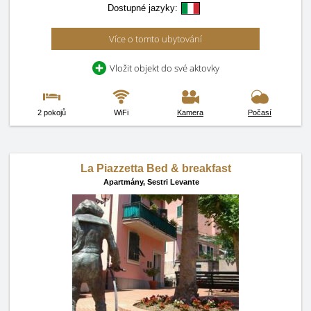
Dostupné jazyky:
Více o tomto ubytování
Vložit objekt do své aktovky
2 pokojů
WiFi
Kamera
Počasí
La Piazzetta Bed & breakfast
Apartmány,
Sestri Levante