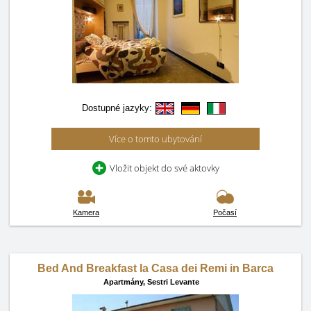
Dostupné jazyky:
Více o tomto ubytování
Vložit objekt do své aktovky
Kamera
Počasí
Bed And Breakfast la Casa dei Remi in Barca
Apartmány,
Sestri Levante