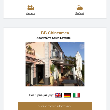
Kamera
Počasí
BB Chincamea
Apartmány,
Sestri Levante
Dostupné jazyky:
Více o tomto ubytování