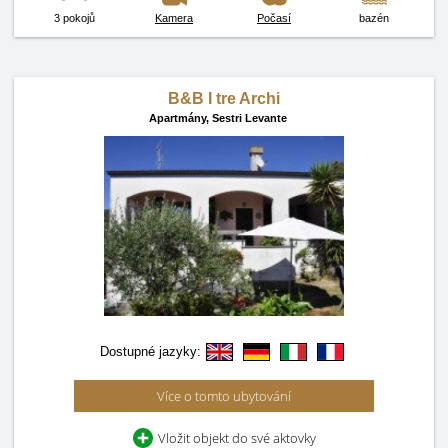
3 pokojů
Kamera
Počasí
bazén
B&B I tre Archi
Apartmány,
Sestri Levante
Dostupné jazyky:
Více o tomto ubytování
Vložit objekt do své aktovky