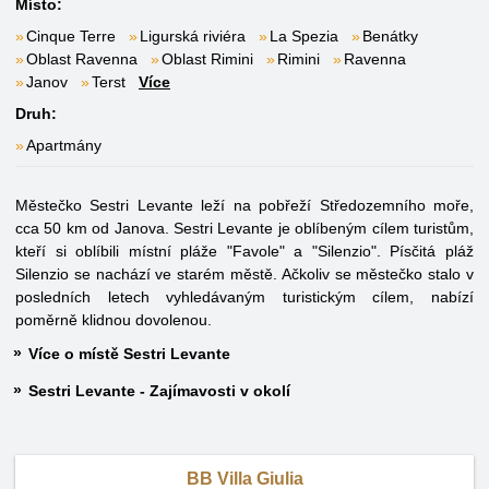
Místo:
Cinque Terre
Ligurská riviéra
La Spezia
Benátky
Oblast Ravenna
Oblast Rimini
Rimini
Ravenna
Janov
Terst
Více
Druh:
Apartmány
Městečko Sestri Levante leží na pobřeží Středozemního moře,
cca 50 km od Janova. Sestri Levante je oblíbeným cílem turistům,
kteří si oblíbili místní pláže "Favole" a "Silenzio". Písčitá pláž
Silenzio se nachází ve starém městě. Ačkoliv se městečko stalo v
posledních letech vyhledávaným turistickým cílem, nabízí
poměrně klidnou dovolenou.
Více o místě Sestri Levante
Sestri Levante - Zajímavosti v okolí
BB Villa Giulia