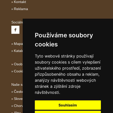
Kontakt
Reklama
Sociální sítě:
Používáme soubory
cookies
Mapa serveru Severní Itálie
Katalog ubytování
Tyto webové stránky používají
soubory cookies s cílem vylepšení
Osobní údaje
uživatelského prostředí, zobrazení
Cookies
přizpůsobeného obsahu a reklam,
analýzy návštěvnosti webových
Naše servery:
stránek a zjištění zdroje
České hory
návštěvnosti.
Slovenské hory
Souhlasím
Chorvatsko
Alpy