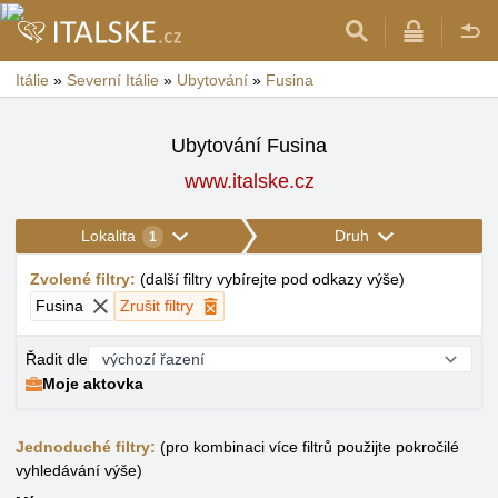
Itálie
»
Severní Itálie
»
Ubytování
»
Fusina
Ubytování Fusina
www.italske.cz
Lokalita
Druh
1
Zvolené filtry
:
(
další filtry vybírejte pod odkazy výše
)
Fusina
Zrušit filtry
Řadit dle
Moje aktovka
Jednoduché filtry:
(pro kombinaci více filtrů použijte pokročilé
vyhledávání výše)