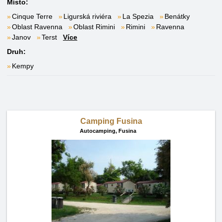
Místo:
Cinque Terre
Ligurská riviéra
La Spezia
Benátky
Oblast Ravenna
Oblast Rimini
Rimini
Ravenna
Janov
Terst
Více
Druh:
Kempy
Camping Fusina
Autocamping,
Fusina