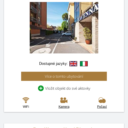
Dostupné jazyky:
Více o tomto ubytování
Vložit objekt do své aktovky
WiFi
Kamera
Počasí