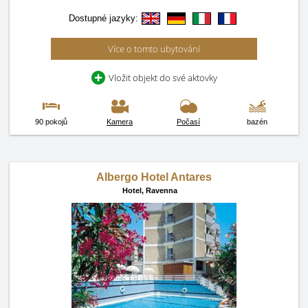
Dostupné jazyky:
Více o tomto ubytování
Vložit objekt do své aktovky
90 pokojů
Kamera
Počasí
bazén
Albergo Hotel Antares
Hotel,
Ravenna