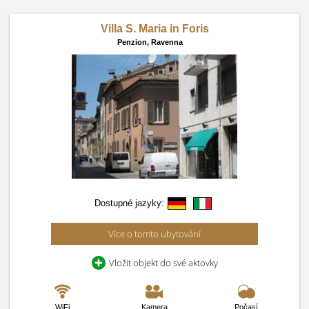
Villa S. Maria in Foris
Penzion,
Ravenna
Dostupné jazyky:
Více o tomto ubytování
Vložit objekt do své aktovky
WiFi
Kamera
Počasí