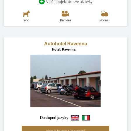
Vložit objekt do své aktovky
ano
Kamera
Počasí
Autohotel Ravenna
Hotel,
Ravenna
Dostupné jazyky:
Více o tomto ubytování