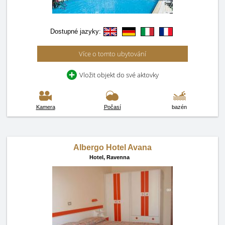
Dostupné jazyky:
Více o tomto ubytování
Vložit objekt do své aktovky
Kamera
Počasí
bazén
Albergo Hotel Avana
Hotel,
Ravenna