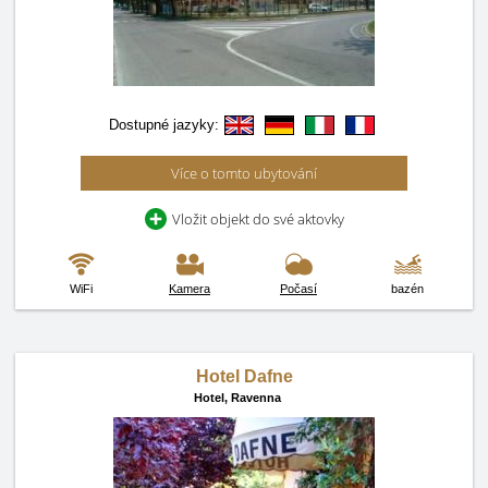
Dostupné jazyky:
Více o tomto ubytování
Vložit objekt do své aktovky
WiFi
Kamera
Počasí
bazén
Hotel Dafne
Hotel,
Ravenna