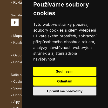
Reklama
Používáme soubory
cookies
Sociální sítě:
Tyto webové stránky používají
soubory cookies s cílem vylepšení
uživatelského prostředí, zobrazení
Mapa serveru Severní Itálie
přizpůsobeného obsahu a reklam,
Katalog ubytování
analýzy návštěvnosti webových
stránek a zjištění zdroje
Osobní údaje
návštěvnosti.
Cookies
Souhlasím
Naše servery:
Odmítám
České hory
Slovenské hory
Upravit mé předvolby
Chorvatsko
Alpy