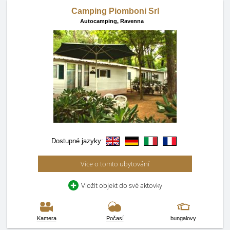
Camping Piomboni Srl
Autocamping,
Ravenna
Dostupné jazyky:
Více o tomto ubytování
Vložit objekt do své aktovky
Kamera
Počasí
bungalovy