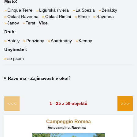
Místo:
Cinque Terre
Ligurská riviéra
La Spezia
Benátky
Oblast Ravenna
Oblast Rimini
Rimini
Ravenna
Janov
Terst
Více
Druh:
Hotely
Penziony
Apartmány
Kempy
Ubytování:
se psem
Ravenna - Zajímavosti v okolí
<<<
>>>
1 - 25 z 50 objektů
Campeggio Romea
Autocamping,
Ravenna