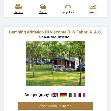
Kamera
Počasí
bungalovy
bazén
Camping Adriatico Di Visconte R. & Fabbri A. & C.
Autocamping,
Ravenna
Dostupné jazyky:
Více o tomto ubytování