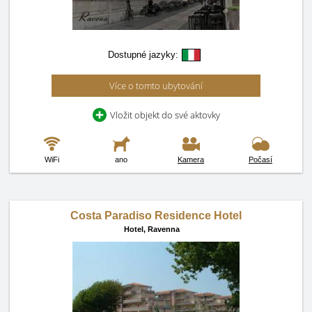
Dostupné jazyky:
Více o tomto ubytování
Vložit objekt do své aktovky
WiFi
ano
Kamera
Počasí
Costa Paradiso Residence Hotel
Hotel,
Ravenna