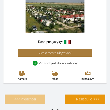
Dostupné jazyky:
Více o tomto ubytování
Vložit objekt do své aktovky
Kamera
Počasí
bungalovy
<<< Předchozí
Následující >>>