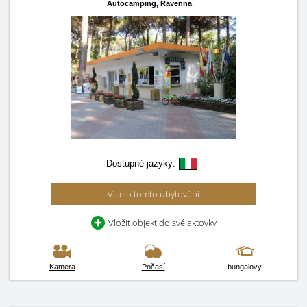
Autocamping,
Ravenna
Dostupné jazyky:
Více o tomto ubytování
Vložit objekt do své aktovky
Kamera
Počasí
bungalovy