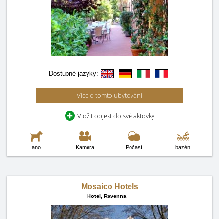
Dostupné jazyky:
Více o tomto ubytování
Vložit objekt do své aktovky
ano
Kamera
Počasí
bazén
Mosaico Hotels
Hotel,
Ravenna