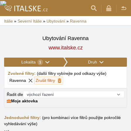
Itálie
»
Severní Itálie
»
Ubytování
»
Ravenna
Ubytování Ravenna
www.italske.cz
Lokalita
Druh
1
Zvolené filtry
:
(
další filtry vybírejte pod odkazy výše
)
Ravenna
Zrušit filtry
Řadit dle
Moje aktovka
Jednoduché filtry:
(pro kombinaci více filtrů použijte pokročilé
vyhledávání výše)