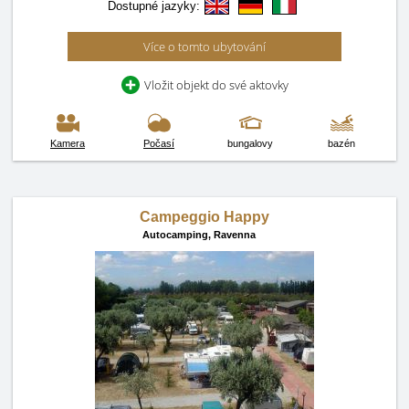
Dostupné jazyky:
Více o tomto ubytování
Vložit objekt do své aktovky
Kamera
Počasí
bungalovy
bazén
Campeggio Happy
Autocamping,
Ravenna