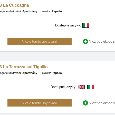
B La Cuccagna
egorie ubytování:
Apartmány
Lokalita:
Rapallo
Dostupné jazyky:
Více o tomto ubytování
Vložit objekt do 
 La Terrazza sul Tigullio
egorie ubytování:
Apartmány
Lokalita:
Rapallo
Dostupné jazyky:
Více o tomto ubytování
Vložit objekt do 