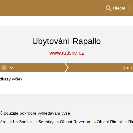
Hledat
Ubytování Rapallo
www.italske.cz
Druh 
1
 odkazy výše
)
rů použijte pokročilé vyhledávání výše)
iéra
La Spezia
Benátky
Oblast Ravenna
Oblast Rimini
Ri