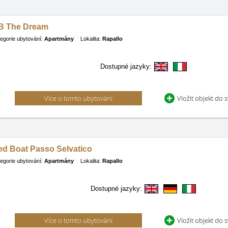
B The Dream
egorie ubytování:
Apartmány
Lokalita:
Rapallo
Dostupné jazyky:
Více o tomto ubytování
Vložit objekt do 
ed Boat Passo Selvatico
egorie ubytování:
Apartmány
Lokalita:
Rapallo
Dostupné jazyky:
Více o tomto ubytování
Vložit objekt do 