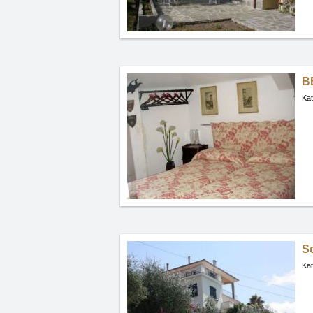
BB
Kat
So
Kat