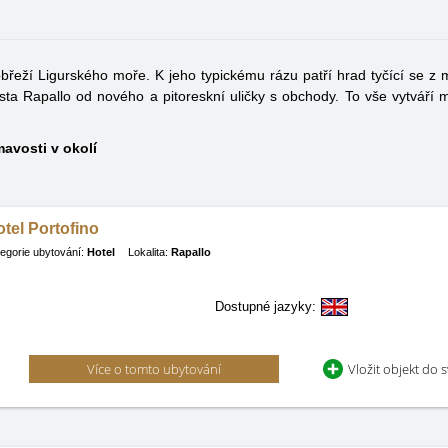
obřeží Ligurského moře. K jeho typickému rázu patří hrad tyčící se z
sta Rapallo od nového a pitoreskní uličky s obchody. To vše vytváří 
mavosti v okolí
tel Portofino
egorie ubytování:
Hotel
Lokalita:
Rapallo
Dostupné jazyky:
Více o tomto ubytování
Vložit objekt do 