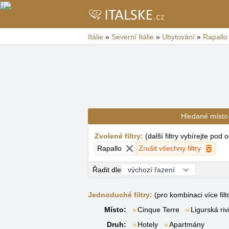
Itálie
»
Severní Itálie
»
Ubytování
»
Rapallo
Hledané místo
Zvolené filtry
:
(
další filtry vybírejte pod
Rapallo
Zrušit všechny filtry
Řadit dle
Jednoduché filtry:
(pro kombinaci více filt
Místo:
Cinque Terre
Ligurská riv
Druh:
Hotely
Apartmány