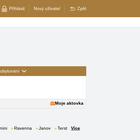
Přihlásit
Nový uživatel
Zpět
ubytování
Moje aktovka
mini
Ravenna
Janov
Terst
Více