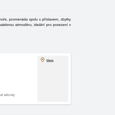
 moře, promenáda spolu s přístavem, zbytky
malebnou atmosféru, ideální pro posezení v
Mapa
své aktovky