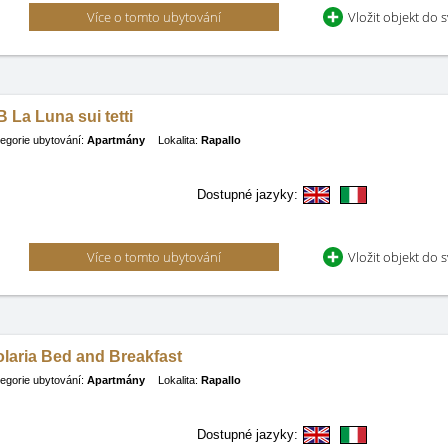
Více o tomto ubytování
Vložit objekt do 
 La Luna sui tetti
egorie ubytování:
Apartmány
Lokalita:
Rapallo
Dostupné jazyky:
Více o tomto ubytování
Vložit objekt do 
laria Bed and Breakfast
egorie ubytování:
Apartmány
Lokalita:
Rapallo
Dostupné jazyky: