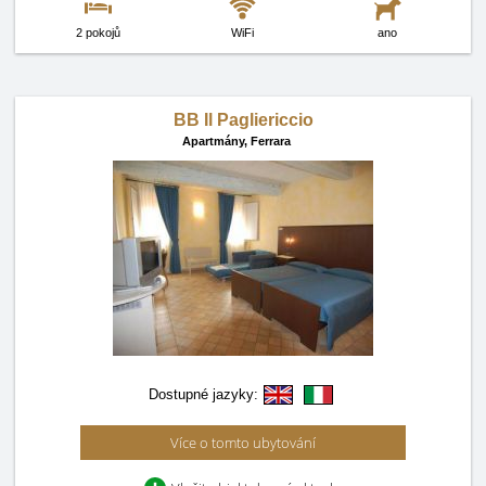
2 pokojů
WiFi
ano
BB Il Pagliericcio
Apartmány,
Ferrara
Dostupné jazyky:
Více o tomto ubytování