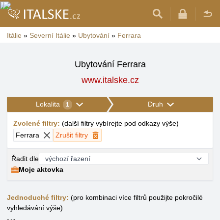
Itálie
»
Severní Itálie
»
Ubytování
»
Ferrara
Ubytování Ferrara
www.italske.cz
Lokalita
Druh
1
Zvolené filtry
:
(
další filtry vybírejte pod odkazy výše
)
Ferrara
Zrušit filtry
Řadit dle
Moje aktovka
Jednoduché filtry:
(pro kombinaci více filtrů použijte pokročilé
vyhledávání výše)