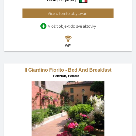
Více o tomto ubytování
Vložit objekt do své aktovky
WiFi
Il Giardino Fiorito - Bed And Breakfast
Penzion,
Ferrara