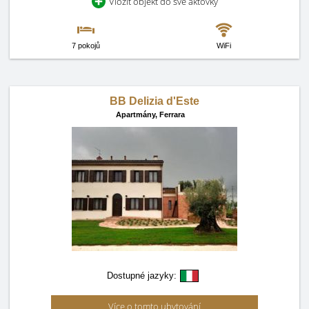
Vložit objekt do své aktovky
7 pokojů
WiFi
BB Delizia d'Este
Apartmány,
Ferrara
Dostupné jazyky:
Více o tomto ubytování