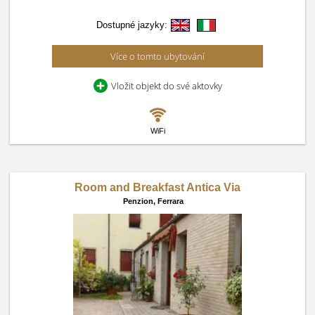
Dostupné jazyky:
Více o tomto ubytování
Vložit objekt do své aktovky
WiFi
Room and Breakfast Antica Via
Penzion,
Ferrara