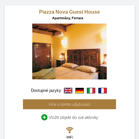
Piazza Nova Guest House
Apartmány,
Ferrara
Dostupné jazyky:
Více o tomto ubytování
Vložit objekt do své aktovky
WiFi