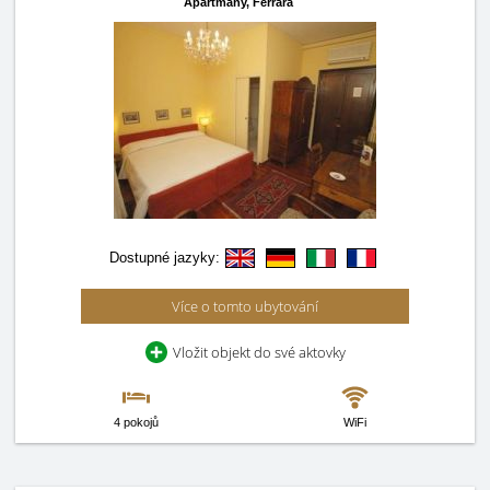
Apartmány,
Ferrara
Dostupné jazyky:
Více o tomto ubytování
Vložit objekt do své aktovky
4 pokojů
WiFi