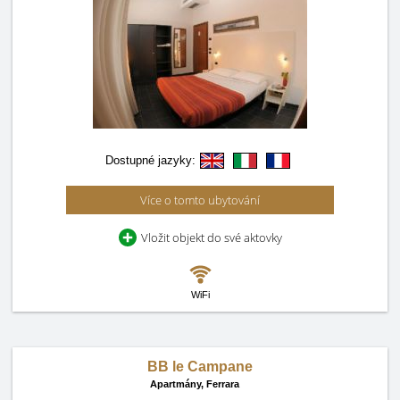
Dostupné jazyky:
Více o tomto ubytování
Vložit objekt do své aktovky
WiFi
BB le Campane
Apartmány,
Ferrara