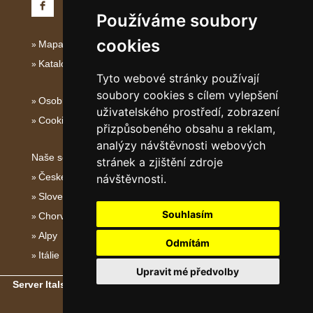
Používáme soubory
cookies
Mapa serveru Severní Itálie
Katalog ubytování
Tyto webové stránky používají
soubory cookies s cílem vylepšení
Osobní údaje
uživatelského prostředí, zobrazení
Cookies
přizpůsobeného obsahu a reklam,
analýzy návštěvnosti webových
Naše servery:
stránek a zjištění zdroje
České hory
návštěvnosti.
Slovenské hory
Souhlasím
Chorvatsko
Alpy
Odmítám
Itálie
Upravit mé předvolby
Server Italské hory, ostrovy a pobřeží
- Copyright © 2011-2026
eProgress s.r.o.