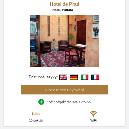
Hotel de Prati
Hotel,
Ferrara
Dostupné jazyky:
Více o tomto ubytování
Vložit objekt do své aktovky
15 pokojů
WiFi