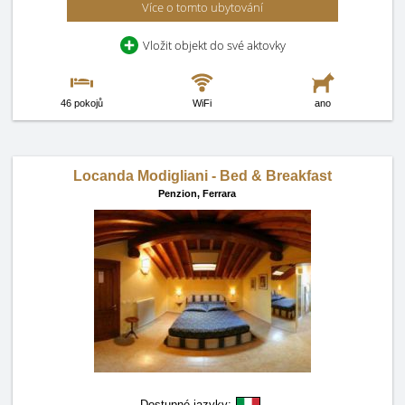
Více o tomto ubytování
Vložit objekt do své aktovky
46 pokojů
WiFi
ano
Locanda Modigliani - Bed & Breakfast
Penzion,
Ferrara
Dostupné jazyky: