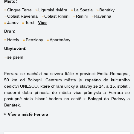
Místo:
Cinque Terre
Ligurská riviéra
La Spezia
Benátky
Oblast Ravenna
Oblast Rimini
Rimini
Ravenna
Janov
Terst
Více
Druh:
Hotely
Penziony
Apartmány
Ubytování:
se psem
Ferrara se nachází na severu Itálie v provincii Emilia-Romagna,
50 km od Bologni. Centrum města je zapsáno do kulturního
dědictví UNESCO, které chrání uličky a stavby ze 14. a 15. století.
moderní doba přinesla do města více průmyslu a Ferrara se
postupně stala hlavní bodem na cestě z Bologni do Padovy a
Benátek.
Více o místě Ferrara