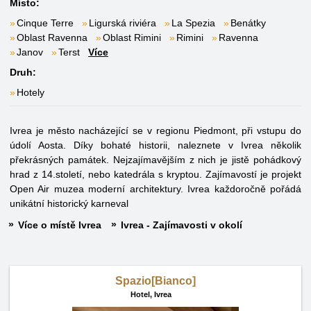
Místo:
Cinque Terre
Ligurská riviéra
La Spezia
Benátky
Oblast Ravenna
Oblast Rimini
Rimini
Ravenna
Janov
Terst
Více
Druh:
Hotely
Ivrea je město nacházející se v regionu Piedmont, při vstupu do
údolí Aosta. Díky bohaté historii, naleznete v Ivrea několik
překrásných památek. Nejzajímavějším z nich je jistě pohádkový
hrad z 14.století, nebo katedrála s kryptou. Zajímavostí je projekt
Open Air muzea moderní architektury. Ivrea každoročně pořádá
unikátní historický karneval
Více o místě Ivrea
Ivrea - Zajímavosti v okolí
Spazio[Bianco]
Hotel,
Ivrea