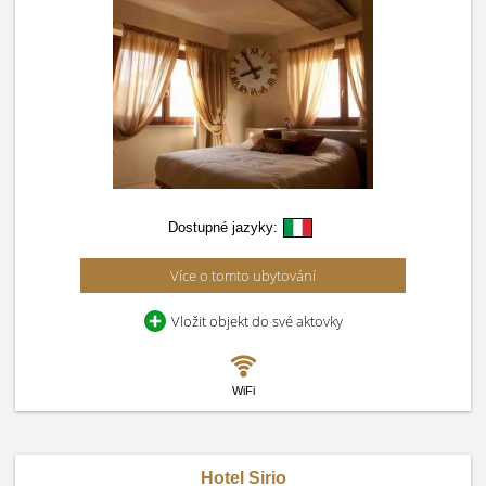
Dostupné jazyky:
Více o tomto ubytování
Vložit objekt do své aktovky
WiFi
Hotel Sirio