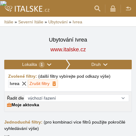
Itálie
»
Severní Itálie
»
Ubytování
»
Ivrea
Ubytování Ivrea
www.italske.cz
Lokalita
Druh
1
Zvolené filtry
:
(
další filtry vybírejte pod odkazy výše
)
Ivrea
Zrušit filtry
Řadit dle
Moje aktovka
Jednoduché filtry:
(pro kombinaci více filtrů použijte pokročilé
vyhledávání výše)