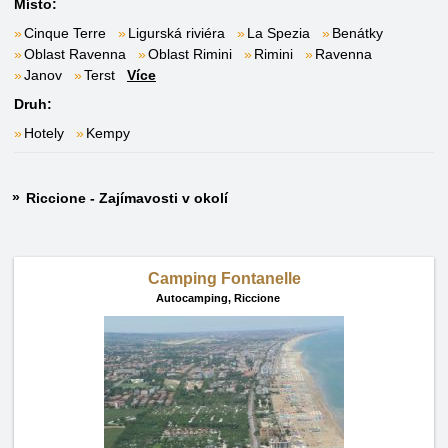
Místo:
Cinque Terre
Ligurská riviéra
La Spezia
Benátky
Oblast Ravenna
Oblast Rimini
Rimini
Ravenna
Janov
Terst
Více
Druh:
Hotely
Kempy
Riccione - Zajímavosti v okolí
Camping Fontanelle
Autocamping,
Riccione