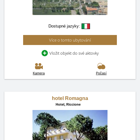
Dostupné jazyky:
Více o tomto ubytování
Vložit objekt do své aktovky
Kamera
Počasí
hotel Romagna
Hotel,
Riccione