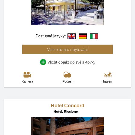
Dostupné jazyky:
Více o tomto ubytování
Vložit objekt do své aktovky
Kamera
Počasí
bazén
Hotel Concord
Hotel,
Riccione