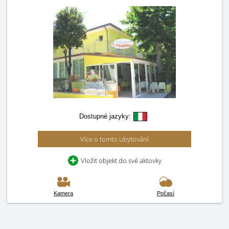
Dostupné jazyky:
Více o tomto ubytování
Vložit objekt do své aktovky
Kamera
Počasí