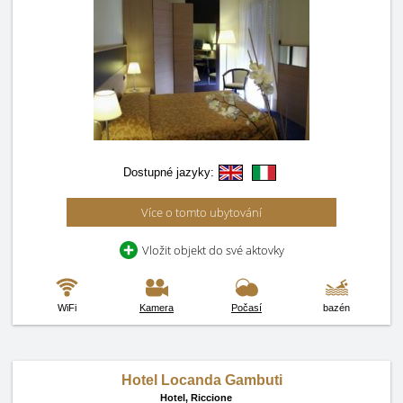
Dostupné jazyky:
Více o tomto ubytování
Vložit objekt do své aktovky
WiFi
Kamera
Počasí
bazén
Hotel Locanda Gambuti
Hotel,
Riccione