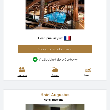
Dostupné jazyky:
Více o tomto ubytování
Vložit objekt do své aktovky
Kamera
Počasí
bazén
Hotel Augustus
Hotel,
Riccione