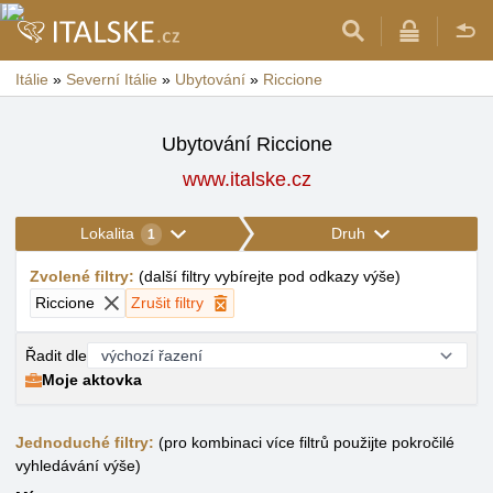
Itálie
»
Severní Itálie
»
Ubytování
»
Riccione
Ubytování Riccione
www.italske.cz
Lokalita
Druh
1
Zvolené filtry
:
(
další filtry vybírejte pod odkazy výše
)
Riccione
Zrušit filtry
Řadit dle
Moje aktovka
Jednoduché filtry:
(pro kombinaci více filtrů použijte pokročilé
vyhledávání výše)