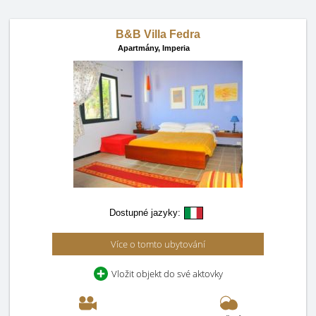
B&B Villa Fedra
Apartmány,
Imperia
Dostupné jazyky:
Více o tomto ubytování
Vložit objekt do své aktovky