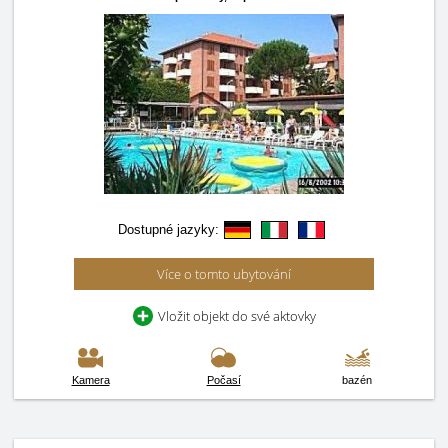
Dostupné jazyky:
Více o tomto ubytování
Vložit objekt do své aktovky
Kamera
Počasí
bazén