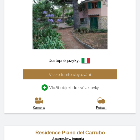
Dostupné jazyky:
Více o tomto ubytování
Vložit objekt do své aktovky
Kamera
Počasí
Residence Piano del Carrubo
Apartmány,
Imperia