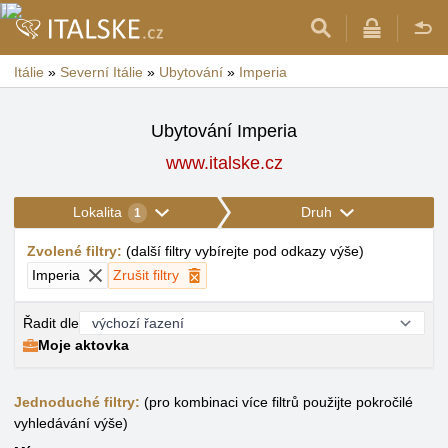
Itálie
»
Severní Itálie
»
Ubytování
»
Imperia
Ubytování Imperia
www.italske.cz
Lokalita
Druh
1
Zvolené filtry
:
(
další filtry vybírejte pod odkazy výše
)
Imperia
Zrušit filtry
Řadit dle
Moje aktovka
Jednoduché filtry:
(pro kombinaci více filtrů použijte pokročilé
vyhledávání výše)