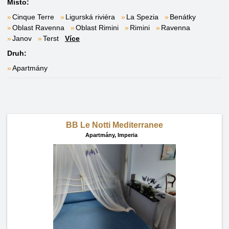
Místo:
Cinque Terre
Ligurská riviéra
La Spezia
Benátky
Oblast Ravenna
Oblast Rimini
Rimini
Ravenna
Janov
Terst
Více
Druh:
Apartmány
BB Le Notti Mediterranee
Apartmány,
Imperia