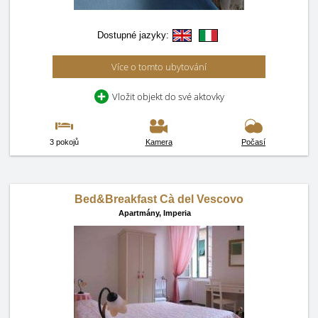
Dostupné jazyky:
Více o tomto ubytování
Vložit objekt do své aktovky
3 pokojů
Kamera
Počasí
Bed&Breakfast Cà del Vescovo
Apartmány,
Imperia