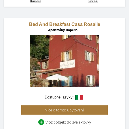
Kamera
Počasí
Bed And Breakfast Casa Rosalie
Apartmány,
Imperia
Dostupné jazyky:
Více o tomto ubytování
Vložit objekt do své aktovky