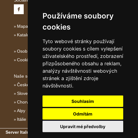
Sociální sítě:
Používáme soubory
cookies
Mapa serveru Severní Itálie
Katalog ubytování
Tyto webové stránky používají
soubory cookies s cílem vylepšení
Osobní údaje
uživatelského prostředí, zobrazení
Cookies
přizpůsobeného obsahu a reklam,
analýzy návštěvnosti webových
Naše servery:
stránek a zjištění zdroje
České hory
návštěvnosti.
Slovenské hory
Souhlasím
Chorvatsko
Alpy
Odmítám
Itálie
Upravit mé předvolby
Server Italské hory, ostrovy a pobřeží
- Copyright © 2011-2026