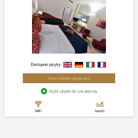
Dostupné jazyky:
Více o tomto ubytování
Vložit objekt do své aktovky
WiFi
bazén