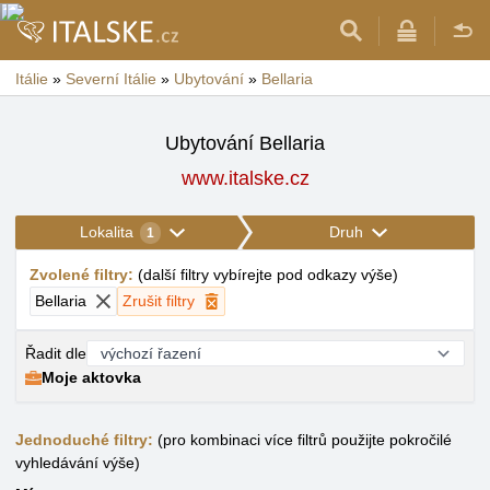
Itálie
»
Severní Itálie
»
Ubytování
»
Bellaria
Ubytování Bellaria
www.italske.cz
Lokalita
Druh
1
Zvolené filtry
:
(
další filtry vybírejte pod odkazy výše
)
Bellaria
Zrušit filtry
Řadit dle
Moje aktovka
Jednoduché filtry:
(pro kombinaci více filtrů použijte pokročilé
vyhledávání výše)