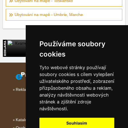
Ubytování na mapě - Toskánsko
Ubytování na mapě - Umbrie, Marche
Používáme soubory
Kvarner
Přímé kontakty na ubytování v Chorvatsku
cookies
Tyto webové stránky používají
soubory cookies s cílem vylepšení
uživatelského prostředí, zobrazení
přizpůsobeného obsahu a reklam,
Reklama na tomto serveru
analýzy návštěvnosti webových
stránek a zjištění zdroje
návštěvnosti.
Katalog ubytování
Souhlasím
Osobní údaje