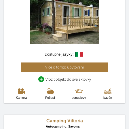
Dostupné jazyky:
Více o tomto ubytování
Vložit objekt do své aktovky
Kamera
Počasí
bungalovy
bazén
Camping Vittoria
Autocamping,
Savona