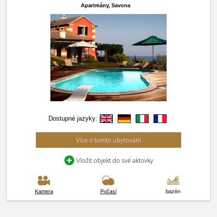
Apartmány,
Savona
Dostupné jazyky:
Více o tomto ubytování
Vložit objekt do své aktovky
Kamera
Počasí
bazén