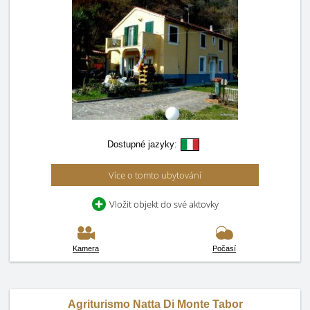
Dostupné jazyky:
Více o tomto ubytování
Vložit objekt do své aktovky
Kamera
Počasí
Agriturismo Natta Di Monte Tabor