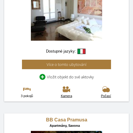
Dostupné jazyky:
Více o tomto ubytování
Vložit objekt do své aktovky
3 pokojů
Kamera
Počasí
BB Casa Pramusa
Apartmány,
Savona