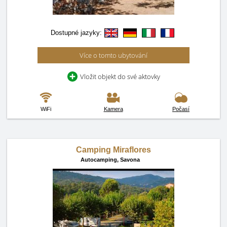
Dostupné jazyky:
Více o tomto ubytování
Vložit objekt do své aktovky
WiFi
Kamera
Počasí
Camping Miraflores
Autocamping,
Savona