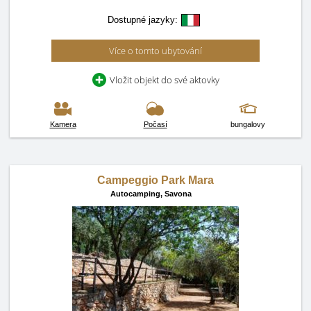
Dostupné jazyky:
Více o tomto ubytování
Vložit objekt do své aktovky
Kamera
Počasí
bungalovy
Campeggio Park Mara
Autocamping,
Savona