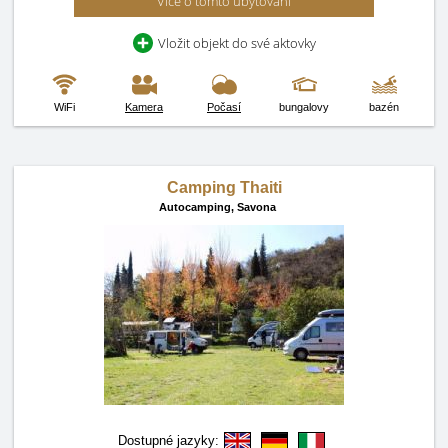
Více o tomto ubytování
Vložit objekt do své aktovky
WiFi
Kamera
Počasí
bungalovy
bazén
Camping Thaiti
Autocamping,
Savona
Dostupné jazyky: