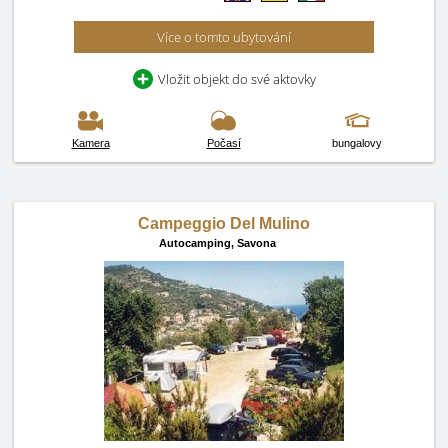
Více o tomto ubytování
Vložit objekt do své aktovky
Kamera
Počasí
bungalovy
Campeggio Del Mulino
Autocamping,
Savona