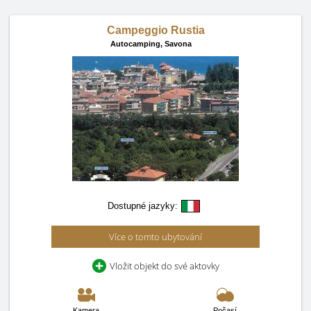
Campeggio Rustia
Autocamping,
Savona
Dostupné jazyky:
Více o tomto ubytování
Vložit objekt do své aktovky
Kamera
Počasí