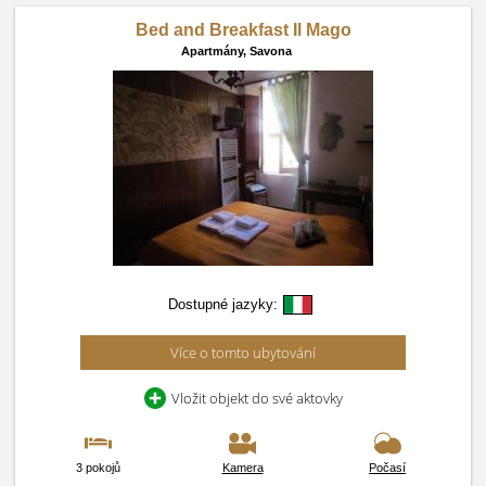
Bed and Breakfast Il Mago
Apartmány,
Savona
Dostupné jazyky:
Více o tomto ubytování
Vložit objekt do své aktovky
3 pokojů
Kamera
Počasí