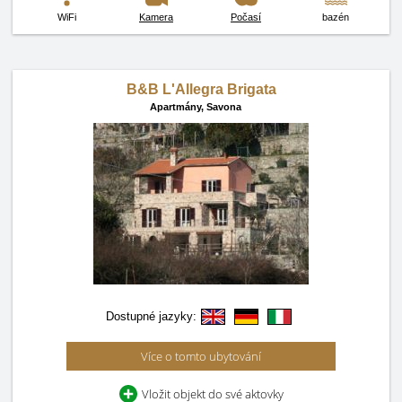
WiFi
Kamera
Počasí
bazén
B&B L'Allegra Brigata
Apartmány,
Savona
Dostupné jazyky:
Více o tomto ubytování
Vložit objekt do své aktovky