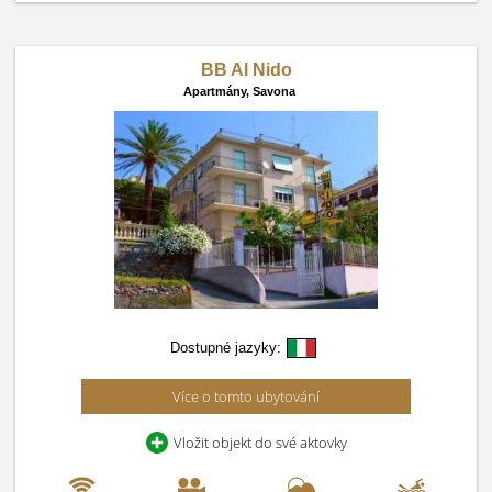
BB Al Nido
Apartmány,
Savona
Dostupné jazyky:
Více o tomto ubytování
Vložit objekt do své aktovky