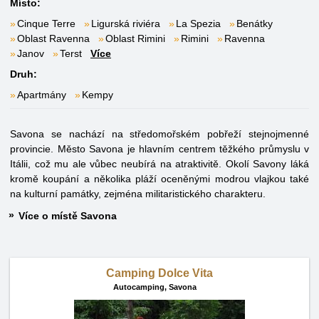
Místo:
Cinque Terre
Ligurská riviéra
La Spezia
Benátky
Oblast Ravenna
Oblast Rimini
Rimini
Ravenna
Janov
Terst
Více
Druh:
Apartmány
Kempy
Savona se nachází na středomořském pobřeží stejnojmenné
provincie. Město Savona je hlavním centrem těžkého průmyslu v
Itálii, což mu ale vůbec neubírá na atraktivitě. Okolí Savony láká
kromě koupání a několika pláží oceněnými modrou vlajkou také
na kulturní památky, zejména militaristického charakteru.
Více o místě Savona
Camping Dolce Vita
Autocamping,
Savona