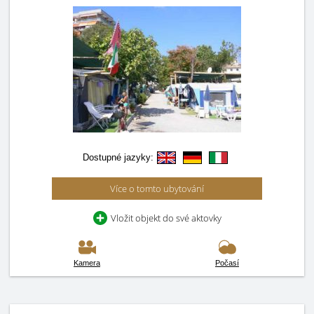
Dostupné jazyky:
Více o tomto ubytování
Vložit objekt do své aktovky
Kamera
Počasí