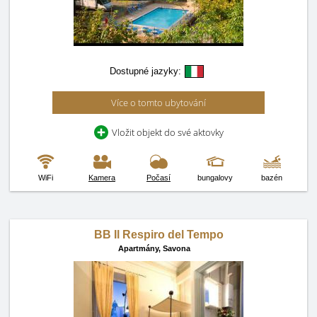
Dostupné jazyky:
Více o tomto ubytování
Vložit objekt do své aktovky
WiFi
Kamera
Počasí
bungalovy
bazén
BB Il Respiro del Tempo
Apartmány,
Savona