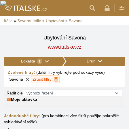
Itálie
»
Severní Itálie
»
Ubytování
»
Savona
Ubytování Savona
www.italske.cz
Lokalita
Druh
1
Zvolené filtry
:
(
další filtry vybírejte pod odkazy výše
)
Savona
Zrušit filtry
Řadit dle
Moje aktovka
Jednoduché filtry:
(pro kombinaci více filtrů použijte pokročilé
vyhledávání výše)