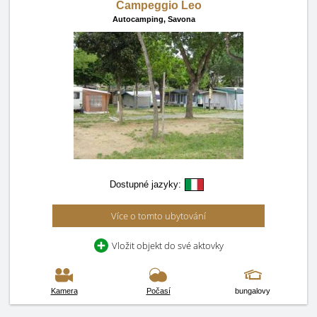
Campeggio Leo
Autocamping,
Savona
Dostupné jazyky:
Více o tomto ubytování
Vložit objekt do své aktovky
Kamera
Počasí
bungalovy