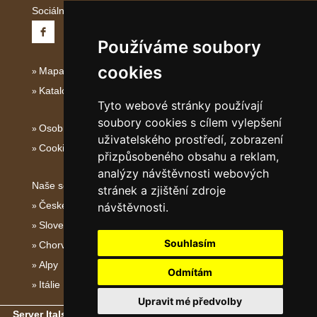
Sociální sítě:
Používáme soubory
cookies
Mapa serveru Severní Itálie
Katalog ubytování
Tyto webové stránky používají
soubory cookies s cílem vylepšení
Osobní údaje
uživatelského prostředí, zobrazení
Cookies
přizpůsobeného obsahu a reklam,
analýzy návštěvnosti webových
Naše servery:
stránek a zjištění zdroje
České hory
návštěvnosti.
Slovenské hory
Souhlasím
Chorvatsko
Alpy
Odmítám
Itálie
Upravit mé předvolby
Server Italské hory, ostrovy a pobřeží
- Copyright © 2011-2026