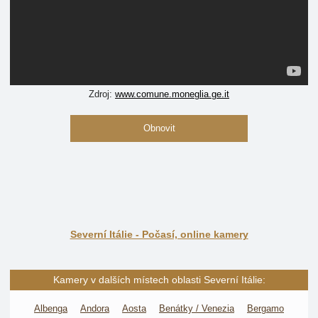
Zdroj:
www.comune.moneglia.ge.it
Obnovit
Severní Itálie - Počasí, online kamery
Kamery v dalších místech oblasti Severní Itálie:
Albenga
Andora
Aosta
Benátky / Venezia
Bergamo