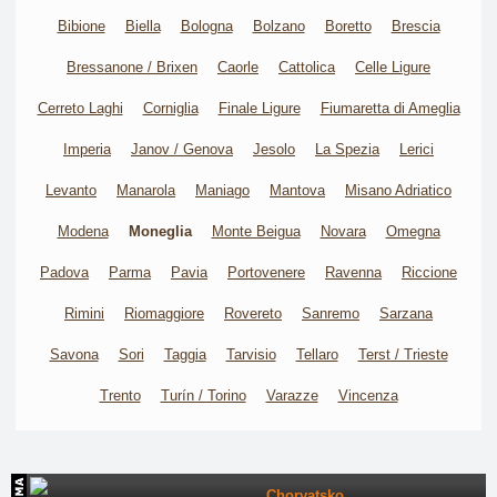
Bibione
Biella
Bologna
Bolzano
Boretto
Brescia
Bressanone / Brixen
Caorle
Cattolica
Celle Ligure
Cerreto Laghi
Corniglia
Finale Ligure
Fiumaretta di Ameglia
Imperia
Janov / Genova
Jesolo
La Spezia
Lerici
Levanto
Manarola
Maniago
Mantova
Misano Adriatico
Modena
Moneglia
Monte Beigua
Novara
Omegna
Padova
Parma
Pavia
Portovenere
Ravenna
Riccione
Rimini
Riomaggiore
Rovereto
Sanremo
Sarzana
Savona
Sori
Taggia
Tarvisio
Tellaro
Terst / Trieste
Trento
Turín / Torino
Varazze
Vincenza
Chorvatsko