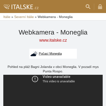
Itálie
»
Severní Itálie
»
Webkamera - Moneglia
Webkamera - Moneglia
www.italske.cz
Počasí Moneglia
Pohled na pláž Bagni Jolanda v obci Moneglia. V pozadí mys
Punta Rospo.