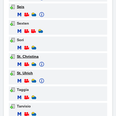
Seis
Sexten
Sori
St. Christina
St. Ulrich
Taggia
Tarvisio