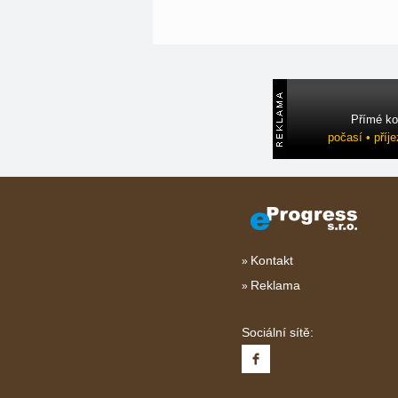
Přímé ko
počasí • příj
Kontakt
Reklama
Sociální sítě: