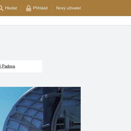
Hledat
Přihlásit
Nový uživatel
í Padova