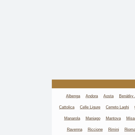
Albenga
Andora
Aosta
Benátky 
Cattolica
Celle Ligure
Cerreto Laghi
Manarola
Maniago
Mantova
Misa
Ravenna
Riccione
Rimini
Rioma