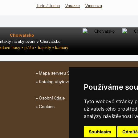
Turín / Torino
Varazze
Vincenza
Chorvatsko
ntakty na ubytování v Chorvatsku
ezdové trasy • pláže • trajekty • kamery
Mapa serveru Severní Itálie
Katalog ubytování
Používáme sou
Osobní údaje
Tyto webové stránky po
Cookies
uživatelského prostřed
analýzy návštěvnosti w
Souhlasím
Odmít