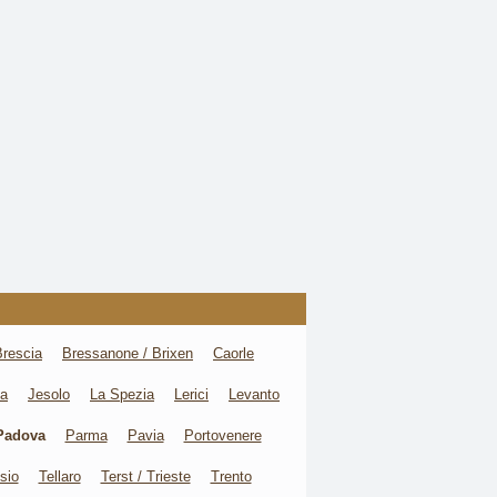
Brescia
Bressanone / Brixen
Caorle
va
Jesolo
La Spezia
Lerici
Levanto
Padova
Parma
Pavia
Portovenere
sio
Tellaro
Terst / Trieste
Trento