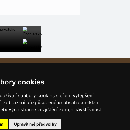
Naše servery:
České hory
bory cookies
Slovenské hory
Chorvatsko
užívají soubory cookies s cílem vylepšení
Alpy
í, zobrazení přizpůsobeného obsahu a reklam,
ebových stránek a zjištění zdroje návštěvnosti.
Itálie
ám
Upravit mé předvolby