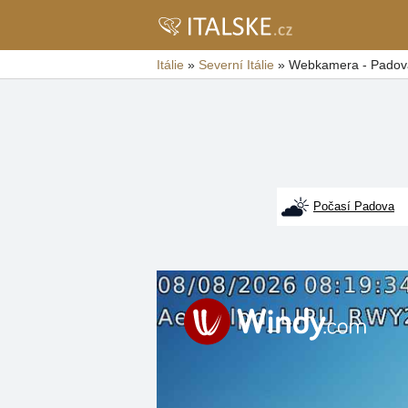
Itálie
»
Severní Itálie
»
Webkamera - Padov
Počasí Padova