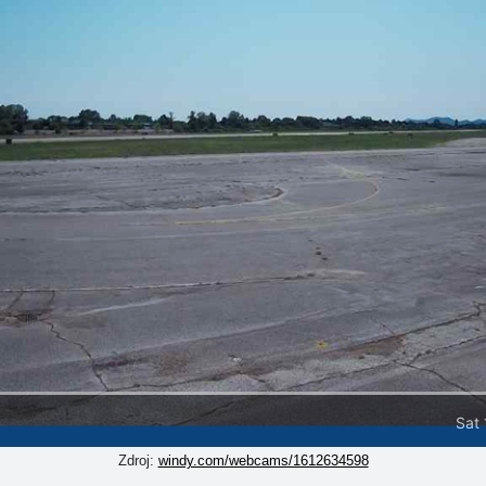
Zdroj:
windy.com/webcams/1612634598