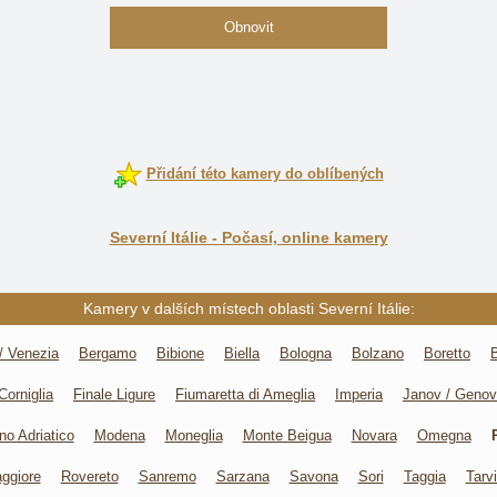
Obnovit
Přidání této kamery do oblíbených
Severní Itálie - Počasí, online kamery
Kamery v dalších místech oblasti Severní Itálie:
/ Venezia
Bergamo
Bibione
Biella
Bologna
Bolzano
Boretto
Corniglia
Finale Ligure
Fiumaretta di Ameglia
Imperia
Janov / Geno
no Adriatico
Modena
Moneglia
Monte Beigua
Novara
Omegna
ggiore
Rovereto
Sanremo
Sarzana
Savona
Sori
Taggia
Tarvi