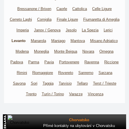
Bressanone / Brixen
Caorle
Cattolica
Celle Ligure
Cerreto Laghi
Corniglia
Finale Ligure
Fiumaretta di Ameglia
Imperia
Janov / Genova
Jesolo
La Spezia
Lerici
Levanto
Manarola
Maniago
Mantova
Misano Adriatico
Modena
Moneglia
Monte Beigua
Novara
Omegna
Padova
Parma
Pavia
Portovenere
Ravenna
Riccione
Rimini
Riomaggiore
Rovereto
Sanremo
Sarzana
Savona
Sori
Taggia
Tarvisio
Tellaro
Terst / Trieste
Trento
Turín / Torino
Varazze
Vincenza
Chorvatsko
Přímé kontakty na ubytování v Chorvatsku