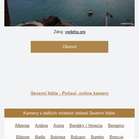
Zdroj:
vedetta.org
Obnovit
Severní Itálie - Počasí, online kamery
Kamery v dalších místech oblasti Severní Itálie:
Albenga
Andora
Aosta
Benátky / Venezia
Bergamo
Bibione
Biella
Bologna
Bolzano
Boretto
Brescia