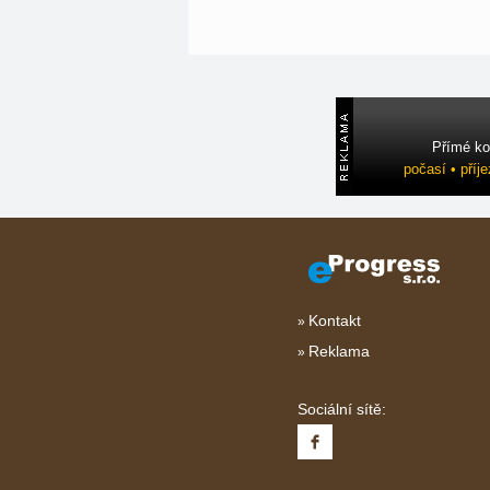
Přímé ko
počasí • příj
Kontakt
Reklama
Sociální sítě: