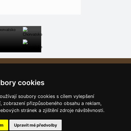
Naše servery:
České hory
bory cookies
Slovenské hory
Chorvatsko
užívají soubory cookies s cílem vylepšení
Alpy
í, zobrazení přizpůsobeného obsahu a reklam,
ebových stránek a zjištění zdroje návštěvnosti.
Itálie
ám
Upravit mé předvolby