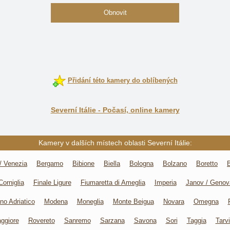
Obnovit
Přidání této kamery do oblíbených
Severní Itálie - Počasí, online kamery
Kamery v dalších místech oblasti Severní Itálie:
/ Venezia
Bergamo
Bibione
Biella
Bologna
Bolzano
Boretto
Corniglia
Finale Ligure
Fiumaretta di Ameglia
Imperia
Janov / Genov
no Adriatico
Modena
Moneglia
Monte Beigua
Novara
Omegna
ggiore
Rovereto
Sanremo
Sarzana
Savona
Sori
Taggia
Tarvi