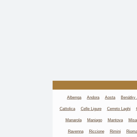
Albenga
Andora
Aosta
Benátky 
Cattolica
Celle Ligure
Cerreto Laghi
Manarola
Maniago
Mantova
Misa
Ravenna
Riccione
Rimini
Rioma