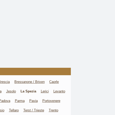
Brescia
Bressanone / Brixen
Caorle
a
Jesolo
La Spezia
Lerici
Levanto
Padova
Parma
Pavia
Portovenere
sio
Tellaro
Terst / Trieste
Trento