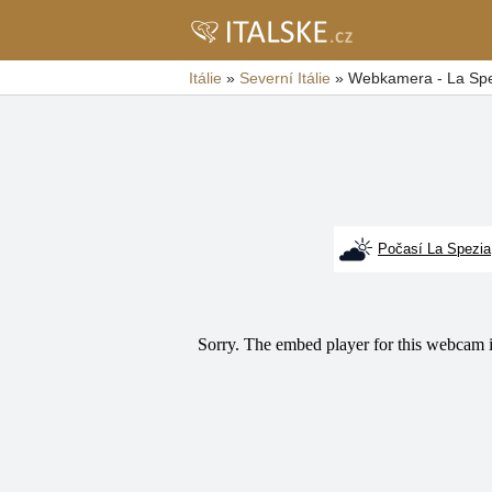
Itálie
»
Severní Itálie
»
Webkamera - La Sp
Počasí La Spezia