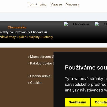
Turín / Torino
Varazze
Vincenza
Chorvatsko
ntakty na ubytování v Chorvatsku
ezdové trasy • pláže • trajekty • kamery
Mapa serveru Severní Itálie
Katalog ubytování
Používáme sou
Osobní údaje
Tyto webové stránky po
Cookies
uživatelského prostřed
analýzy návštěvnosti w
Souhlasím
Odmít