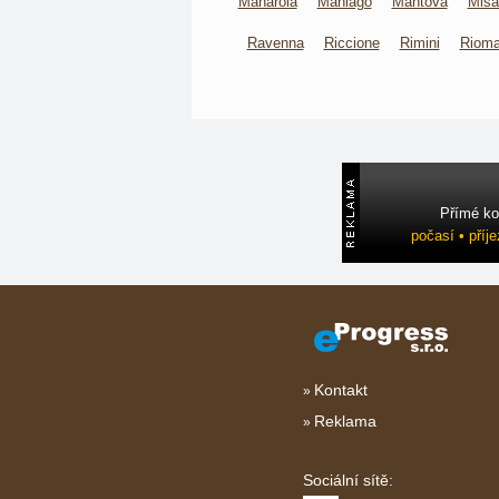
Manarola
Maniago
Mantova
Misa
Ravenna
Riccione
Rimini
Rioma
Přímé ko
počasí • příj
Kontakt
Reklama
Sociální sítě: