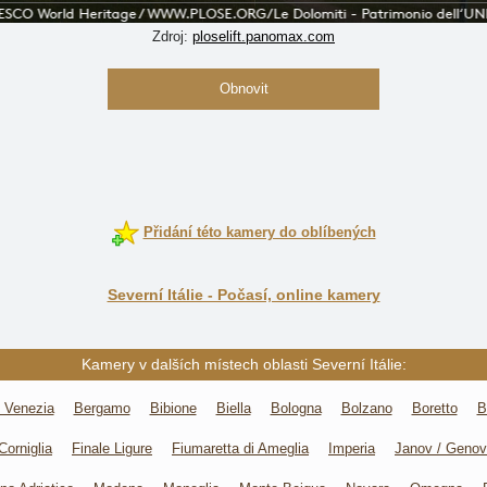
Zdroj:
ploselift.panomax.com
Obnovit
Přidání této kamery do oblíbených
Severní Itálie - Počasí, online kamery
Kamery v dalších místech oblasti Severní Itálie:
 Venezia
Bergamo
Bibione
Biella
Bologna
Bolzano
Boretto
B
Corniglia
Finale Ligure
Fiumaretta di Ameglia
Imperia
Janov / Geno