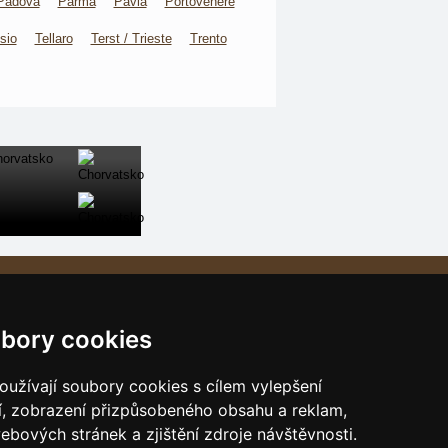
Padova
Parma
Pavia
Portovenere
sio
Tellaro
Terst / Trieste
Trento
Naše servery:
České hory
bory cookies
Slovenské hory
Chorvatsko
užívají soubory cookies s cílem vylepšení
Alpy
í, zobrazení přizpůsobeného obsahu a reklam,
ebových stránek a zjištění zdroje návštěvnosti.
Itálie