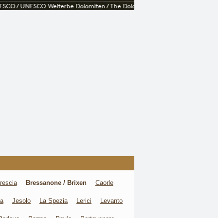
rescia
Bressanone / Brixen
Caorle
va
Jesolo
La Spezia
Lerici
Levanto