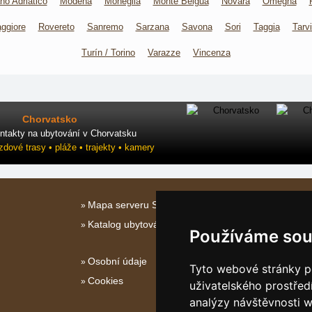
no Adriatico
Modena
Moneglia
Monte Beigua
Novara
Omegna
ggiore
Rovereto
Sanremo
Sarzana
Savona
Sori
Taggia
Tarvi
Turín / Torino
Varazze
Vincenza
Chorvatsko
ntakty na ubytování v Chorvatsku
ezdové trasy • pláže • trajekty • kamery
Mapa serveru Severní Itálie
Katalog ubytování
Používáme sou
Osobní údaje
Tyto webové stránky po
Cookies
uživatelského prostřed
analýzy návštěvnosti w