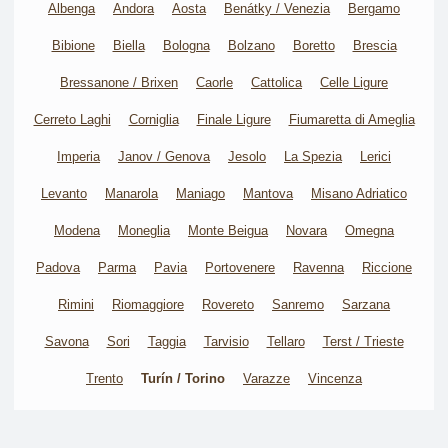
Albenga
Andora
Aosta
Benátky / Venezia
Bergamo
Bibione
Biella
Bologna
Bolzano
Boretto
Brescia
Bressanone / Brixen
Caorle
Cattolica
Celle Ligure
Cerreto Laghi
Corniglia
Finale Ligure
Fiumaretta di Ameglia
Imperia
Janov / Genova
Jesolo
La Spezia
Lerici
Levanto
Manarola
Maniago
Mantova
Misano Adriatico
Modena
Moneglia
Monte Beigua
Novara
Omegna
Padova
Parma
Pavia
Portovenere
Ravenna
Riccione
Rimini
Riomaggiore
Rovereto
Sanremo
Sarzana
Savona
Sori
Taggia
Tarvisio
Tellaro
Terst / Trieste
Trento
Turín / Torino
Varazze
Vincenza