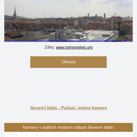
Zdroj:
www.torinometeo.org
Obnovit
Severní Itálie - Počasí, online kamery
Kamery v dalších místech oblasti Severní Itálie: