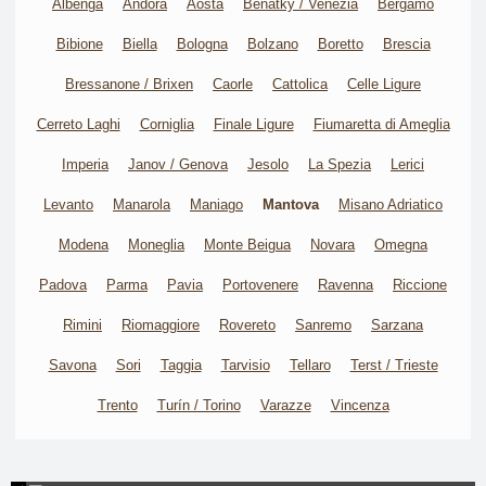
Albenga
Andora
Aosta
Benátky / Venezia
Bergamo
Bibione
Biella
Bologna
Bolzano
Boretto
Brescia
Bressanone / Brixen
Caorle
Cattolica
Celle Ligure
Cerreto Laghi
Corniglia
Finale Ligure
Fiumaretta di Ameglia
Imperia
Janov / Genova
Jesolo
La Spezia
Lerici
Levanto
Manarola
Maniago
Mantova
Misano Adriatico
Modena
Moneglia
Monte Beigua
Novara
Omegna
Padova
Parma
Pavia
Portovenere
Ravenna
Riccione
Rimini
Riomaggiore
Rovereto
Sanremo
Sarzana
Savona
Sori
Taggia
Tarvisio
Tellaro
Terst / Trieste
Trento
Turín / Torino
Varazze
Vincenza