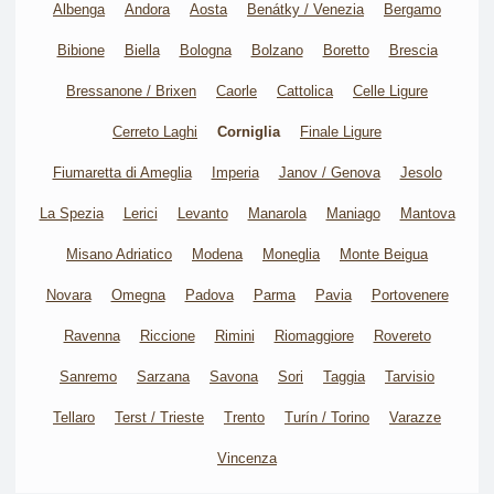
Albenga
Andora
Aosta
Benátky / Venezia
Bergamo
Bibione
Biella
Bologna
Bolzano
Boretto
Brescia
Bressanone / Brixen
Caorle
Cattolica
Celle Ligure
Cerreto Laghi
Corniglia
Finale Ligure
Fiumaretta di Ameglia
Imperia
Janov / Genova
Jesolo
La Spezia
Lerici
Levanto
Manarola
Maniago
Mantova
Misano Adriatico
Modena
Moneglia
Monte Beigua
Novara
Omegna
Padova
Parma
Pavia
Portovenere
Ravenna
Riccione
Rimini
Riomaggiore
Rovereto
Sanremo
Sarzana
Savona
Sori
Taggia
Tarvisio
Tellaro
Terst / Trieste
Trento
Turín / Torino
Varazze
Vincenza