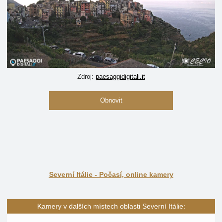
Zdroj:
paesaggidigitali.it
Obnovit
Severní Itálie - Počasí, online kamery
Kamery v dalších místech oblasti Severní Itálie: