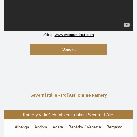
Zdroj:
www.webcamtaxi.com
Obnovit
Severní Itálie - Počasí, online kamery
Kamery v dalších místech oblasti Severní Itálie:
Albenga
Andora
Aosta
Benátky / Venezia
Bergamo