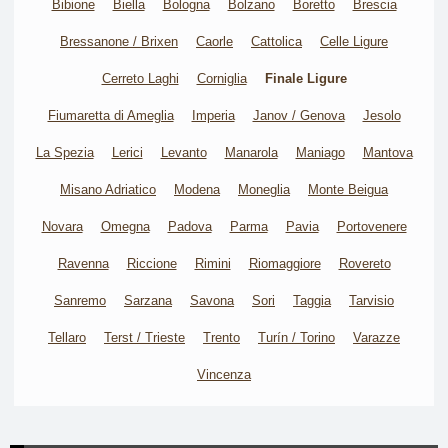
Bibione
Biella
Bologna
Bolzano
Boretto
Brescia
Bressanone / Brixen
Caorle
Cattolica
Celle Ligure
Cerreto Laghi
Corniglia
Finale Ligure
Fiumaretta di Ameglia
Imperia
Janov / Genova
Jesolo
La Spezia
Lerici
Levanto
Manarola
Maniago
Mantova
Misano Adriatico
Modena
Moneglia
Monte Beigua
Novara
Omegna
Padova
Parma
Pavia
Portovenere
Ravenna
Riccione
Rimini
Riomaggiore
Rovereto
Sanremo
Sarzana
Savona
Sori
Taggia
Tarvisio
Tellaro
Terst / Trieste
Trento
Turín / Torino
Varazze
Vincenza