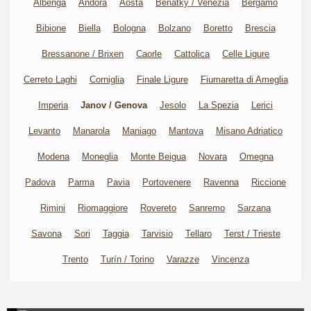
Albenga
Andora
Aosta
Benátky / Venezia
Bergamo
Bibione
Biella
Bologna
Bolzano
Boretto
Brescia
Bressanone / Brixen
Caorle
Cattolica
Celle Ligure
Cerreto Laghi
Corniglia
Finale Ligure
Fiumaretta di Ameglia
Imperia
Janov / Genova
Jesolo
La Spezia
Lerici
Levanto
Manarola
Maniago
Mantova
Misano Adriatico
Modena
Moneglia
Monte Beigua
Novara
Omegna
Padova
Parma
Pavia
Portovenere
Ravenna
Riccione
Rimini
Riomaggiore
Rovereto
Sanremo
Sarzana
Savona
Sori
Taggia
Tarvisio
Tellaro
Terst / Trieste
Trento
Turín / Torino
Varazze
Vincenza