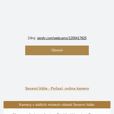
Zdroj:
windy.com/webcams/1200417825
Obnovit
Severní Itálie - Počasí, online kamery
Kamery v dalších místech oblasti Severní Itálie: