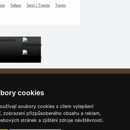
sio
Tellaro
Terst / Trieste
Trento
Naše servery:
České hory
bory cookies
Slovenské hory
Chorvatsko
užívají soubory cookies s cílem vylepšení
Alpy
í, zobrazení přizpůsobeného obsahu a reklam,
ebových stránek a zjištění zdroje návštěvnosti.
Itálie