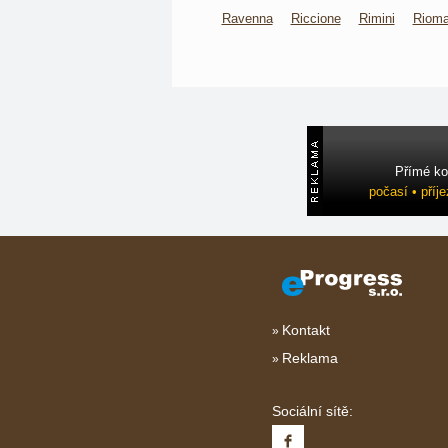
Ravenna
Riccione
Rimini
Rioma
Přímé ko
počasí • příj
Kontakt
Reklama
Sociální sítě: