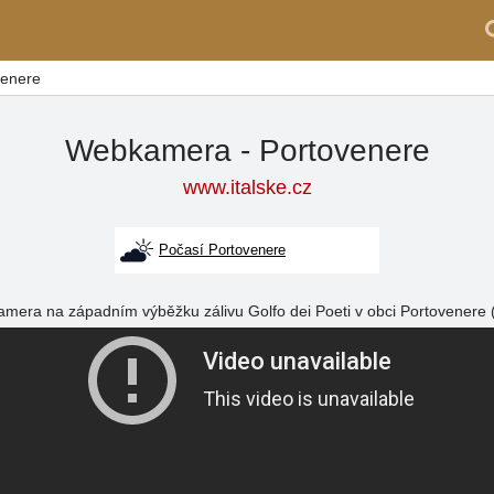
venere
Webkamera - Portovenere
www.italske.cz
Počasí Portovenere
mera na západním výběžku zálivu Golfo dei Poeti v obci Portovener