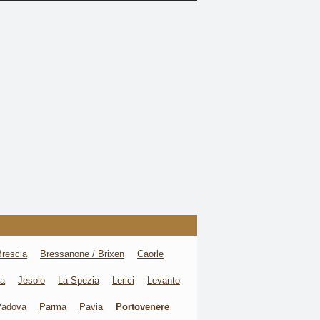
Brescia
Bressanone / Brixen
Caorle
va
Jesolo
La Spezia
Lerici
Levanto
Padova
Parma
Pavia
Portovenere