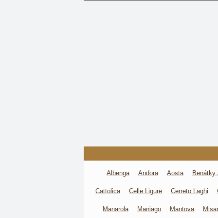
Albenga
Andora
Aosta
Benátky 
Cattolica
Celle Ligure
Cerreto Laghi
Manarola
Maniago
Mantova
Misan