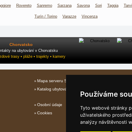
ggiore
Rovereto
Sanremo
Sarzana
Savona
Sori
Taggia
Tarvi
Turín / Torino
Varazze
Vincenza
Chorvatsko
ntakty na ubytování v Chorvatsku
ezdové trasy • pláže • trajekty • kamery
Mapa serveru Severní Itálie
Katalog ubytování
Používáme sou
Osobní údaje
Tyto webové stránky po
Cookies
uživatelského prostřed
analýzy návštěvnosti w