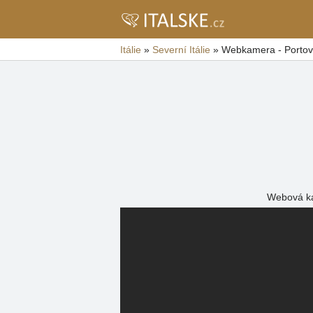
Itálie
»
Severní Itálie
»
Webkamera - Porto
Webová ka