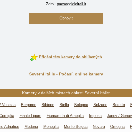
Zdroj:
paesaggidigitali.it
Obnovit
Přidání této kamery do oblíbených
Severní Itálie - Počasí, online kamery
Kamery v dalších místech oblasti Severní Itálie:
/ Venezia
Bergamo
Bibione
Biella
Bologna
Bolzano
Boretto
Corniglia
Finale Ligure
Fiumaretta di Ameglia
Imperia
Janov / Geno
o Adriatico
Modena
Moneglia
Monte Beigua
Novara
Omegna