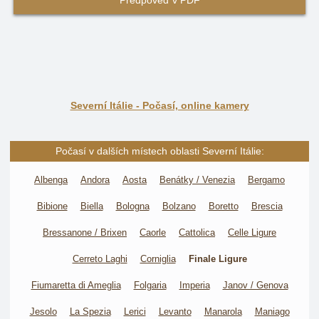
Předpověď v PDF
Severní Itálie - Počasí, online kamery
Počasí v dalších místech oblasti Severní Itálie:
Albenga
Andora
Aosta
Benátky / Venezia
Bergamo
Bibione
Biella
Bologna
Bolzano
Boretto
Brescia
Bressanone / Brixen
Caorle
Cattolica
Celle Ligure
Cerreto Laghi
Corniglia
Finale Ligure
Fiumaretta di Ameglia
Folgaria
Imperia
Janov / Genova
Jesolo
La Spezia
Lerici
Levanto
Manarola
Maniago