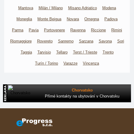
Mantova
Milán / Milano
Misano Adriatico
Modena
Moneglia
Monte Beigua
Novara
Omegna
Padova
Parma
Pavia
Portovenere
Ravenna
Riccione
Rimini
Riomaggiore
Rovereto
Sanremo
Sarzana
Savona
Sori
Taggia
Tarvisio
Tellaro
Terst / Trieste
Trento
Turín / Torino
Varazze
Vincenza
Chorvatsko
Přímé kontakty na ubytování v Chorvatsku