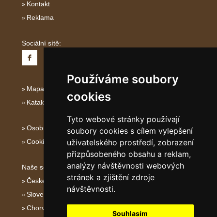
Kontakt
Reklama
Sociální sítě:
Používáme soubory
Mapa serveru Severní Itálie
cookies
Katalog ubytování
Tyto webové stránky používají
Osobní údaje
soubory cookies s cílem vylepšení
Cookies
uživatelského prostředí, zobrazení
přizpůsobeného obsahu a reklam,
analýzy návštěvnosti webových
Naše servery:
stránek a zjištění zdroje
České hory
návštěvnosti.
Slovenské hory
Chorvatsko
Souhlasím