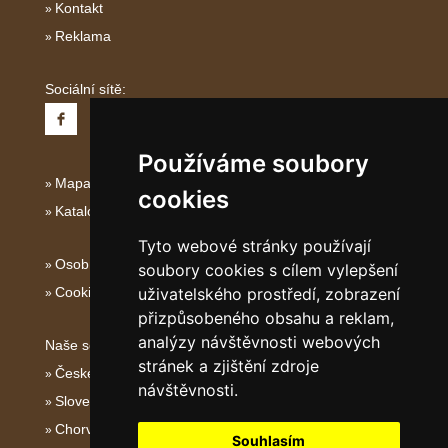
Kontakt
Reklama
Sociální sítě:
Používáme soubory
Mapa serveru Severní Itálie
cookies
Katalog ubytování
Tyto webové stránky používají
Osobní údaje
soubory cookies s cílem vylepšení
Cookies
uživatelského prostředí, zobrazení
přizpůsobeného obsahu a reklam,
analýzy návštěvnosti webových
Naše servery:
stránek a zjištění zdroje
České hory
návštěvnosti.
Slovenské hory
Chorvatsko
Souhlasím