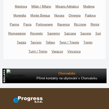
Mantova
Milán / Milano
Misano Adriatico
Modena
Moneglia
Monte Beigua
Novara
Omegna
Padova
Parma
Pavia
Portovenere
Ravenna
Riccione
Rimini
Riomaggiore
Rovereto
Sanremo
Sarzana
Savona
Sori
Taggia
Tarvisio
Tellaro
Terst / Trieste
Trento
Turín / Torino
Varazze
Vincenza
Chorvatsko
Přímé kontakty na ubytování v Chorvatsku