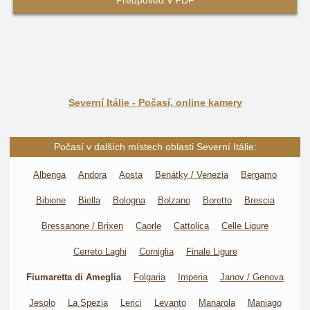
Předpověď v PDF
Severní Itálie - Počasí, online kamery
Počasí v dalších místech oblasti Severní Itálie:
Albenga
Andora
Aosta
Benátky / Venezia
Bergamo
Bibione
Biella
Bologna
Bolzano
Boretto
Brescia
Bressanone / Brixen
Caorle
Cattolica
Celle Ligure
Cerreto Laghi
Corniglia
Finale Ligure
Fiumaretta di Ameglia
Folgaria
Imperia
Janov / Genova
Jesolo
La Spezia
Lerici
Levanto
Manarola
Maniago