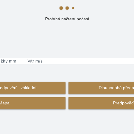
Probíhá načtení počasí
edpověď - základní
Dlouhodobá předpo
Mapa
Předpověď