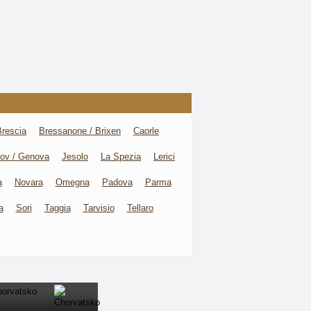
Brescia
Bressanone / Brixen
Caorle
ov / Genova
Jesolo
La Spezia
Lerici
a
Novara
Omegna
Padova
Parma
a
Sori
Taggia
Tarvisio
Tellaro