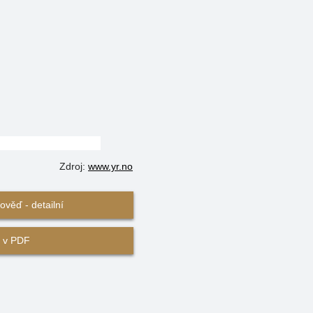
Zdroj:
www.yr.no
věď - detailní
 v PDF