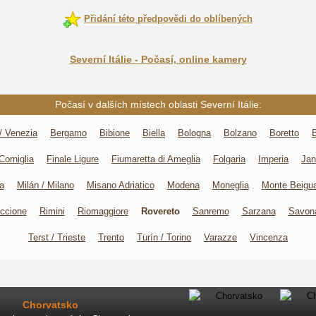
Přidání této předpovědi do oblíbených
Severní Itálie - Počasí, online kamery
Počasí v dalších místech oblasti Severní Itálie:
/ Venezia
Bergamo
Bibione
Biella
Bologna
Bolzano
Boretto
Corniglia
Finale Ligure
Fiumaretta di Ameglia
Folgaria
Imperia
Jan
a
Milán / Milano
Misano Adriatico
Modena
Moneglia
Monte Beigu
ccione
Rimini
Riomaggiore
Rovereto
Sanremo
Sarzana
Savon
Terst / Trieste
Trento
Turín / Torino
Varazze
Vincenza
Chorvatsko