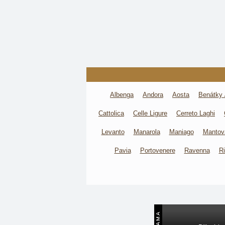
Albenga
Andora
Aosta
Benátky 
Cattolica
Celle Ligure
Cerreto Laghi
Levanto
Manarola
Maniago
Mantov
Pavia
Portovenere
Ravenna
Ri