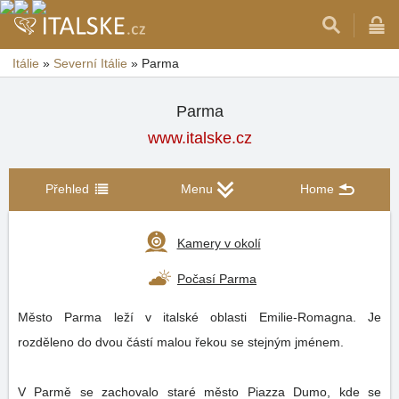
Itálie
»
Severní Itálie
»
Parma
Parma
www.italske.cz
Přehled
Menu
Home
Kamery v okolí
Počasí Parma
Město Parma leží v italské oblasti Emilie-Romagna. Je
rozděleno do dvou částí malou řekou se stejným jménem.
V Parmě se zachovalo staré město Piazza Dumo, kde se