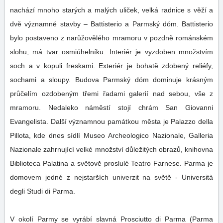
nachází mnoho starých a malých uliček, velká radnice s věží a
dvě významné stavby – Battisterio a Parmský dóm. Battisterio
bylo postaveno z narůžovělého mramoru v pozdně románském
slohu, má tvar osmiúhelníku. Interiér je vyzdoben množstvím
soch a v kopuli freskami. Exteriér je bohatě zdobený reliéfy,
sochami a sloupy. Budova Parmský dóm dominuje krásným
průčelím ozdobeným třemi řadami galerií nad sebou, vše z
mramoru. Nedaleko náměstí stojí chrám San Giovanni
Evangelista. Další významnou památkou města je Palazzo della
Pillota, kde dnes sídlí Museo Archeologico Nazionale, Galleria
Nazionale zahrnující velké množství důležitých obrazů, knihovna
Biblioteca Palatina a světově proslulé Teatro Farnese. Parma je
domovem jedné z nejstarších univerzit na světě - Università
degli Studi di Parma.
V okolí Parmy se vyrábí slavná Prosciutto di Parma (Parma