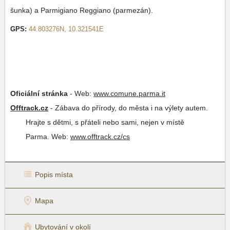
šunka) a Parmigiano Reggiano (parmezán).
GPS:
44.803276N, 10.321541E
Oficiální stránka
-
Web:
www.comune.parma.it
Offtrack.cz
-
Zábava do přírody, do města i na výlety autem.
Hrajte s dětmi, s přáteli nebo sami, nejen v místě
Parma.
Web:
www.offtrack.cz/cs
Popis místa
Mapa
Ubytování v okolí