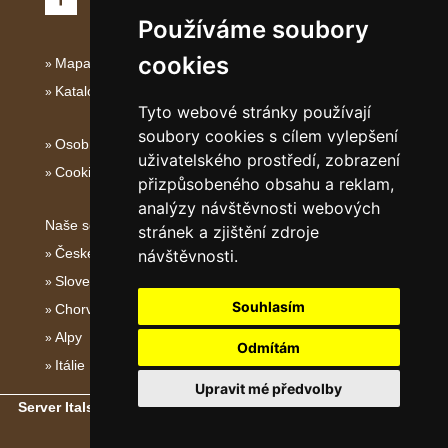
Používáme soubory
cookies
Mapa serveru Severní Itálie
Katalog ubytování
Tyto webové stránky používají
soubory cookies s cílem vylepšení
Osobní údaje
uživatelského prostředí, zobrazení
Cookies
přizpůsobeného obsahu a reklam,
analýzy návštěvnosti webových
Naše servery:
stránek a zjištění zdroje
České hory
návštěvnosti.
Slovenské hory
Souhlasím
Chorvatsko
Alpy
Odmítám
Itálie
Upravit mé předvolby
Server Italské hory, ostrovy a pobřeží
- Copyright © 2011-2026
eProgress s.r.o.