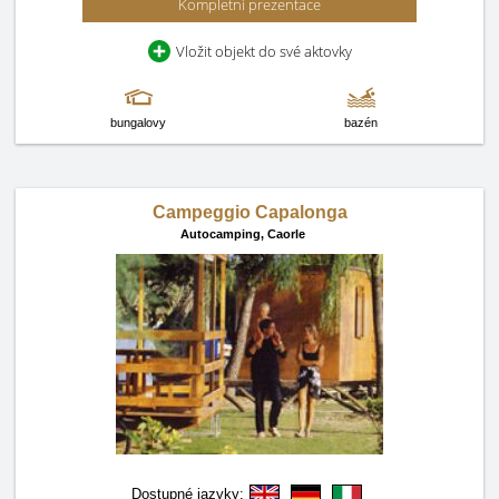
Kompletní prezentace
Vložit objekt do své aktovky
bungalovy
bazén
Campeggio Capalonga
Autocamping,
Caorle
Dostupné jazyky: