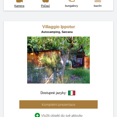
Kamera
Počasí
bungalovy
bazén
Villaggio Ippotur
Autocamping,
Sarzana
Dostupné jazyky:
Kompletní prezentace
Vložit objekt do své aktovky