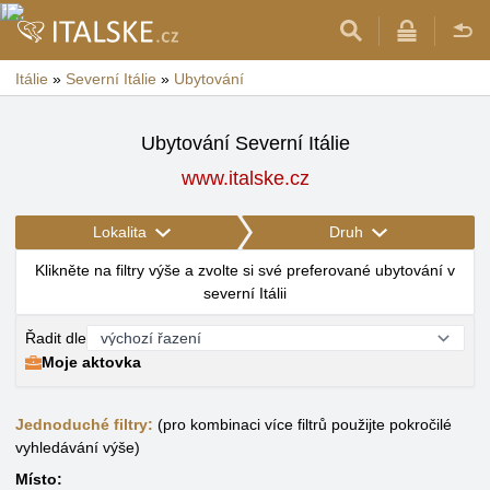
Itálie
»
Severní Itálie
»
Ubytování
Ubytování Severní Itálie
www.italske.cz
Lokalita
Druh
Klikněte na filtry výše a zvolte si své preferované ubytování v
severní Itálii
Řadit dle
Moje aktovka
Jednoduché filtry:
(pro kombinaci více filtrů použijte pokročilé
vyhledávání výše)
Místo: