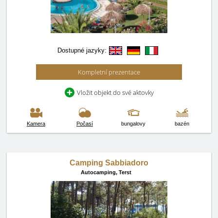
Dostupné jazyky:
Kompletní prezentace
Vložit objekt do své aktovky
Kamera
Počasí
bungalovy
bazén
Camping Sabbiadoro
Autocamping,
Terst