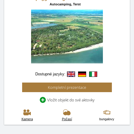
Autocamping,
Terst
Dostupné jazyky:
Kompletní prezentace
Vložit objekt do své aktovky
Kamera
Počasí
bungalovy