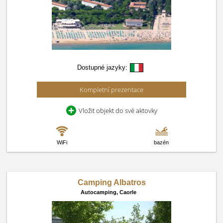
Dostupné jazyky:
Kompletní prezentace
Vložit objekt do své aktovky
WiFi
bazén
Camping Albatros
Autocamping,
Caorle