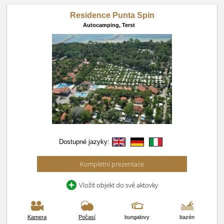
Residence Punta Spin
Autocamping,
Terst
Dostupné jazyky:
Kompletní prezentace
Vložit objekt do své aktovky
Kamera
Počasí
bungalovy
bazén