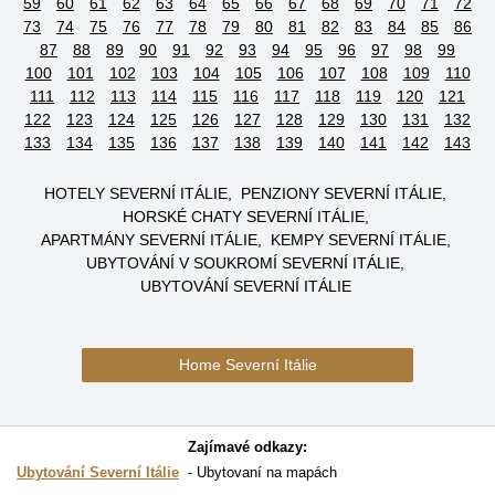
59
60
61
62
63
64
65
66
67
68
69
70
71
72
73
74
75
76
77
78
79
80
81
82
83
84
85
86
87
88
89
90
91
92
93
94
95
96
97
98
99
100
101
102
103
104
105
106
107
108
109
110
111
112
113
114
115
116
117
118
119
120
121
122
123
124
125
126
127
128
129
130
131
132
133
134
135
136
137
138
139
140
141
142
143
HOTELY SEVERNÍ ITÁLIE
PENZIONY SEVERNÍ ITÁLIE
HORSKÉ CHATY SEVERNÍ ITÁLIE
APARTMÁNY SEVERNÍ ITÁLIE
KEMPY SEVERNÍ ITÁLIE
UBYTOVÁNÍ V SOUKROMÍ SEVERNÍ ITÁLIE
UBYTOVÁNÍ SEVERNÍ ITÁLIE
Home Severní Itálie
Zajímavé odkazy:
Ubytování Severní Itálie
Ubytovaní na mapách