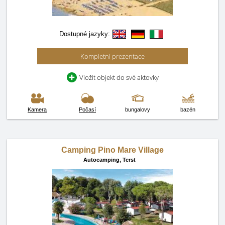
Dostupné jazyky:
Kompletní prezentace
Vložit objekt do své aktovky
Kamera
Počasí
bungalovy
bazén
Camping Pino Mare Village
Autocamping,
Terst