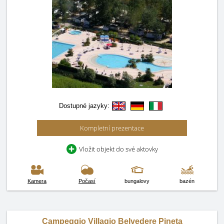
Dostupné jazyky:
Kompletní prezentace
Vložit objekt do své aktovky
Kamera
Počasí
bungalovy
bazén
Campeggio Villagio Belvedere Pineta