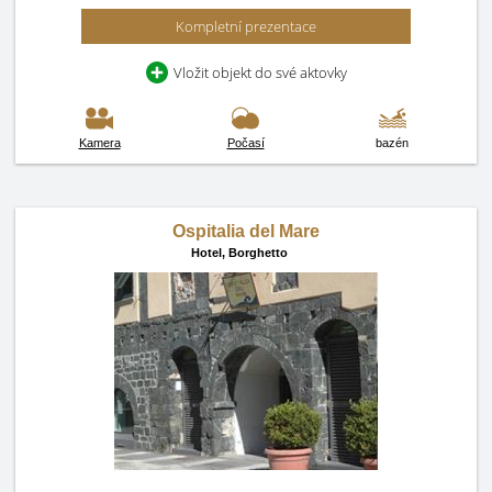
Kompletní prezentace
Vložit objekt do své aktovky
Kamera
Počasí
bazén
Ospitalia del Mare
Hotel,
Borghetto