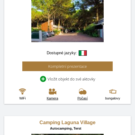
Dostupné jazyky:
Kompletní prezentace
Vložit objekt do své aktovky
WiFi
Kamera
Počasí
bungalovy
Camping Laguna Village
Autocamping,
Terst