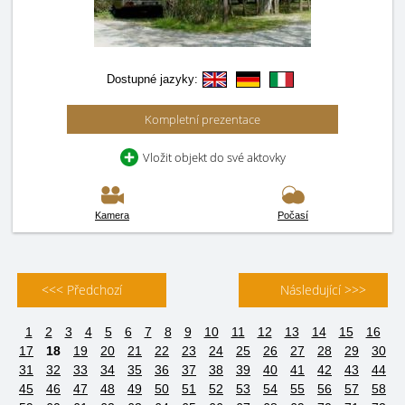
Dostupné jazyky:
Kompletní prezentace
Vložit objekt do své aktovky
Kamera
Počasí
<<< Předchozí
Následující >>>
1
2
3
4
5
6
7
8
9
10
11
12
13
14
15
16
17
18
19
20
21
22
23
24
25
26
27
28
29
30
31
32
33
34
35
36
37
38
39
40
41
42
43
44
45
46
47
48
49
50
51
52
53
54
55
56
57
58