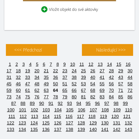
Vložit objekt do své aktovky
<<< Předchozí
Následující >>>
1
2
3
4
5
6
7
8
9
10
11
12
13
14
15
16
17
18
19
20
21
22
23
24
25
26
27
28
29
30
31
32
33
34
35
36
37
38
39
40
41
42
43
44
45
46
47
48
49
50
51
52
53
54
55
56
57
58
59
60
61
62
63
64
65
66
67
68
69
70
71
72
73
74
75
76
77
78
79
80
81
82
83
84
85
86
87
88
89
90
91
92
93
94
95
96
97
98
99
100
101
102
103
104
105
106
107
108
109
110
111
112
113
114
115
116
117
118
119
120
121
122
123
124
125
126
127
128
129
130
131
132
133
134
135
136
137
138
139
140
141
142
143