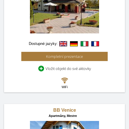
Dostupné jazyky:
Kompletní prezentace
Vložit objekt do své aktovky
WiFi
BB Venice
Apartmány,
Mestre