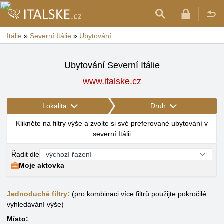
Itálie
»
Severní Itálie
»
Ubytování
Ubytování Severní Itálie
www.italske.cz
Lokalita
Druh
Klikněte na filtry výše a zvolte si své preferované ubytování v
severní Itálii
Řadit dle
Moje aktovka
Jednoduché filtry:
(pro kombinaci více filtrů použijte pokročilé
vyhledávání výše)
Místo: