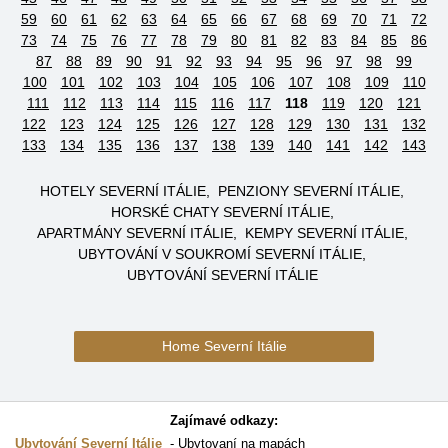
59
60
61
62
63
64
65
66
67
68
69
70
71
72
73
74
75
76
77
78
79
80
81
82
83
84
85
86
87
88
89
90
91
92
93
94
95
96
97
98
99
100
101
102
103
104
105
106
107
108
109
110
111
112
113
114
115
116
117
118
119
120
121
122
123
124
125
126
127
128
129
130
131
132
133
134
135
136
137
138
139
140
141
142
143
HOTELY SEVERNÍ ITÁLIE
PENZIONY SEVERNÍ ITÁLIE
HORSKÉ CHATY SEVERNÍ ITÁLIE
APARTMÁNY SEVERNÍ ITÁLIE
KEMPY SEVERNÍ ITÁLIE
UBYTOVÁNÍ V SOUKROMÍ SEVERNÍ ITÁLIE
UBYTOVÁNÍ SEVERNÍ ITÁLIE
Home Severní Itálie
Zajímavé odkazy:
Ubytování Severní Itálie
Ubytovaní na mapách