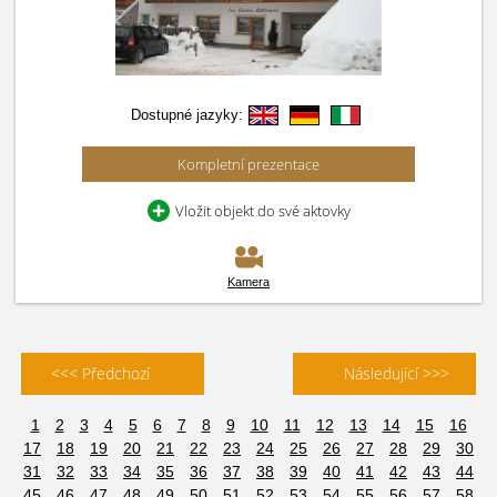
Dostupné jazyky:
Kompletní prezentace
Vložit objekt do své aktovky
Kamera
<<< Předchozí
Následující >>>
1
2
3
4
5
6
7
8
9
10
11
12
13
14
15
16
17
18
19
20
21
22
23
24
25
26
27
28
29
30
31
32
33
34
35
36
37
38
39
40
41
42
43
44
45
46
47
48
49
50
51
52
53
54
55
56
57
58