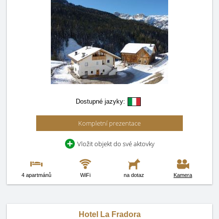
Dostupné jazyky:
Kompletní prezentace
Vložit objekt do své aktovky
4 apartmánů
WiFi
na dotaz
Kamera
Hotel La Fradora