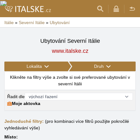
Itálie
»
Severní Itálie
»
Ubytování
Ubytování Severní Itálie
www.italske.cz
Lokalita
Druh
Klikněte na filtry výše a zvolte si své preferované ubytování v
severní Itálii
Řadit dle
Moje aktovka
Jednoduché filtry:
(pro kombinaci více filtrů použijte pokročilé
vyhledávání výše)
Místo: