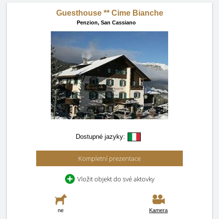
Guesthouse ** Cime Bianche
Penzion,
San Cassiano
Dostupné jazyky:
Kompletní prezentace
Vložit objekt do své aktovky
ne
Kamera