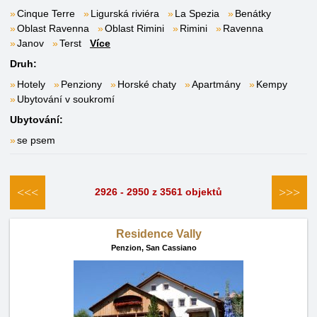
Cinque Terre
Ligurská riviéra
La Spezia
Benátky
Oblast Ravenna
Oblast Rimini
Rimini
Ravenna
Janov
Terst
Více
Druh:
Hotely
Penziony
Horské chaty
Apartmány
Kempy
Ubytování v soukromí
Ubytování:
se psem
<<<
>>>
2926 - 2950 z 3561 objektů
Residence Vally
Penzion,
San Cassiano