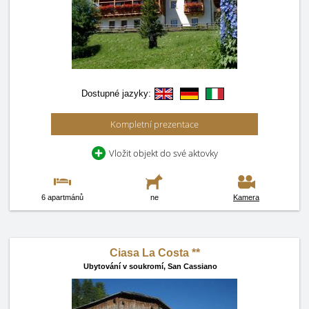
Dostupné jazyky:
Kompletní prezentace
Vložit objekt do své aktovky
6 apartmánů
ne
Kamera
Ciasa La Costa **
Ubytování v soukromí,
San Cassiano